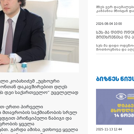
აუცილებლობას გ
მზეს ვერ დაემალები
კამპანია მზისგან 
გვახსენებს
2026-08-04 10:00
სუს-მა დიდი ოდ
მოთხოვნისა და ა
ბათუმის მერიის
სუს-მა დიდი ოდენობით ქრთამის
დააკავა
მოთხოვნისა და აღე
მერიის თანამშრომ
ᲑᲘᲖᲜᲔᲡ ᲜᲘᲣ
ლი კობახიძემ „უცხოური
ანონთან დაკავშირებით დღეს
უს დეი საქართველო“ უცვლელად
ერთ-ერთი პირველი
 მთავრობის საქმიანობის სრულ
ვდგით პრინციპული ნაბიჯი და
ვრობის ყველა
ბთ. გარდა ამისა, ვთხოვე ყველა
2025-11-13 12:44