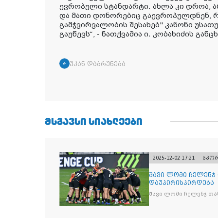
ევროპული სტანდარტი. ახლა კი დროა, 
და მათი დონორებიც გაევროპულდნენ, რ
გამჭვირვალობის შესახებ" კანონი უსათ
გაუწევს
“, - ნათქვამია ი. კობახიძის განც
უკან დაბრუნება
ᲛᲡᲒᲐᲕᲡᲘ ᲡᲘᲐᲮᲚᲔᲔᲑᲘ
2025-12-02 17:21
სპო
შავი ლომი ჩელენჯ
დაუპირისპირდება
შავი ლომი ჩელენჯ თა