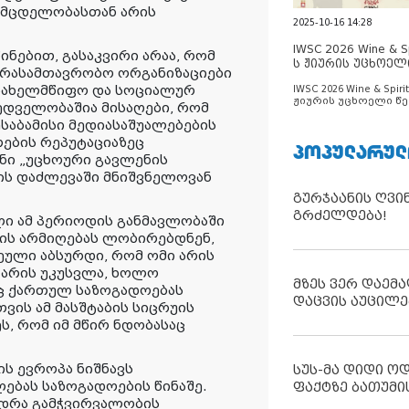
 მცდელობასთან არის
2025-10-16 14:28
IWSC 2026 Wine & Spi
ნებით, გასაკვირი არაა, რომ
ს ჟიურის უცხოელ
არასამთავრობო ორგანიზაციები
ცნობილია
სახელმწიფო და სოციალურ
IWSC 2026 Wine & Spirit
ჟიურის უცხოელი წე
ედველობაშია მისაღები, რომ
ცნობილია
საბამისი მედიასაშუალებების
ების რეპუტაციაზეც
ᲞᲝᲞᲣᲚᲐᲠᲣᲚ
ონი „უცხოური გავლენის
ბის დაძლევაში მნიშვნელოვან
გურჯაანის ღვი
გრძელდება!
ი ამ პერიოდის განმავლობაში
ის არმიღებას ლობირებდნენ,
ული აბსურდი, რომ ომი არის
ა არის უკუსვლა, ხოლო
მზეს ვერ დაემა
ც ქართულ საზოგადოებას
დაცვის აუცილე
ვის ამ მასშტაბის სიცრუის
ს, რომ იმ მწირ ნდობასაც
ს ევროპა ნიშნავს
სუს-მა დიდი ო
ებას საზოგადოების წინაშე.
ფაქტზე ბათუმი
იდრა გამჭვირვალობის