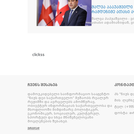
შალვა პაპუაშვილი 
რამდენიმე ათასი ად
შეიკრიბა,
შალვა პაპუაშვილი - ვ
ათასი ადამიანიდან, ვი
გამიჯვნია. არც ექიმი 
ერთი კაციც კი არ აღ
გაცურავდა
clickss
ᲩᲕᲔᲜᲡ ᲨᲔᲡᲐᲮᲔᲑ
ᲙᲝᲜᲢᲐᲥ
დამოუკიდებელი საინფორმაციო სააგენტო
პს "ნიუს 
“ნიუს დეი საქართველო” მუშაობს რეალურ
მის: ლეჩხუ
რეჟიმში და ავრცელებს ამომწურავ,
ობიექტურ ინფორმაციას საქართველოსა და
ტელ: (+995 
მსოფლიოში მიმდინარე პოლიტიკურ,
ფოსტა: avt
ეკონომიკურ, სოციალურ, კულტურულ,
სპორტულ და სხვა მნიშვნელოვანი
მოვლენების შესახებ.
ᲕᲠᲪᲚᲐᲓ