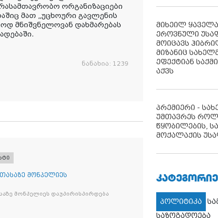
არასამთავრობო ორგანიზაციები
აშიც მათ „უცხოური გავლენის
მიხეილ ყაველ
უოდ მნიშვნელოვან დახმარებას
ეროვნული უსა
ხადებაში.
მოიცავს ჰიბრ
მიზანიც სახელმ
ეფექტიან საქმ
ნანახია:
1239
აქვს
პრემიერი - სა
უმთავრეს როლ
წყობილების, ს
მოქალაქის უსა
რტი
ᲙᲐᲢᲔᲒᲝᲠᲘᲔ
 თასაზე მონპელიეს
საზე მონპელიეს დაუპირისპირდება
პოლიტიკა
ს
საზოგადოება