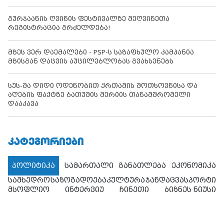
გურჯაანის ღვინის ფესტივალზე მეღვინეთა
რეგისტრაცია გრძელდება!
მზეს ვერ დაემალები - PSP-ს საზაფხულო კამპანია
მზისგან დაცვის აუცილებლობას გვახსენებს
სუს-მა დიდი ოდენობით ქრთამის მოთხოვნისა და
აღების ფაქტზე ბათუმის მერიის თანამშრომელი
დააკავა
ᲙᲐᲢᲔᲒᲝᲠᲘᲔᲑᲘ
პოლიტიკა
სამართალი
განათლება
ეკონომიკა
სამხედრო
საზოგადოება
კულტურა
ჯანდაცვა
სპორტი
მსოფლიო
ინტერვიუ
ჩინეთი
ბიზნეს ნიუსი