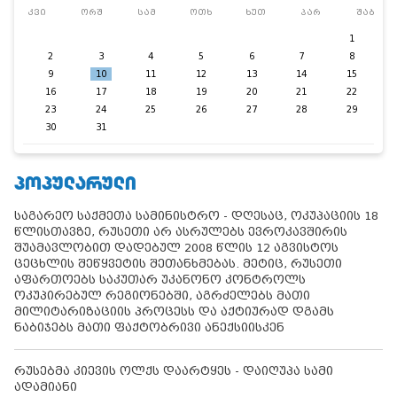
კვი
ორშ
სამ
ოთხ
ხუთ
პარ
შაბ
1
2
3
4
5
6
7
8
9
10
11
12
13
14
15
16
17
18
19
20
21
22
23
24
25
26
27
28
29
30
31
ᲞᲝᲞᲣᲚᲐᲠᲣᲚᲘ
საგარეო საქმეთა სამინისტრო - დღესაც, ოკუპაციის 18
წლისთავზე, რუსეთი არ ასრულებს ევროკავშირის
შუამავლობით დადებულ 2008 წლის 12 აგვისტოს
ცეცხლის შეწყვეტის შეთანხმებას. მეტიც, რუსეთი
აფართოებს საკუთარ უკანონო კონტროლს
ოკუპირებულ რეგიონებში, აგრძელებს მათი
მილიტარიზაციის პროცესს და აქტიურად დგამს
ნაბიჯებს მათი ფაქტობრივი ანექსიისკენ
რუსებმა კიევის ოლქს დაარტყეს - დაიღუპა სამი
ადამიანი