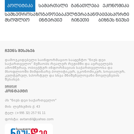
პოლიტიკა
სამართალი
განათლება
ეკონომიკა
სამხედრო
საზოგადოება
კულტურა
ჯანდაცვა
სპორტი
მსოფლიო
ინტერვიუ
ჩინეთი
ბიზნეს ნიუსი
ᲩᲕᲔᲜᲡ ᲨᲔᲡᲐᲮᲔᲑ
დამოუკიდებელი საინფორმაციო სააგენტო “ნიუს დეი
საქართველო” მუშაობს რეალურ რეჟიმში და ავრცელებს
ამომწურავ, ობიექტურ ინფორმაციას საქართველოსა და
მსოფლიოში მიმდინარე პოლიტიკურ, ეკონომიკურ, სოციალურ,
კულტურულ, სპორტულ და სხვა მნიშვნელოვანი მოვლენების
შესახებ.
ᲕᲠᲪᲚᲐᲓ
ᲙᲝᲜᲢᲐᲥᲢᲘ
პს "ნიუს დეი საქართველო"
მის: ლეჩხუმის ქ. 43
ტელ: (+995 32) 257 91 11
ფოსტა: avtandil@yahoo.com