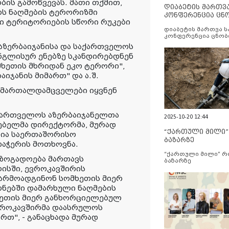
ბის გამოწვევას. მათი თქმით,
დიაბეტის მართვ
ოს ნაღმების ტერორიზმი
კონფერენცია ცნ
ლი ტერიტორიების სწორი რუკები
და სერვისების გ
დიაბეტის მართვა 
კონფერენცია ცნობ
სერვისების გაუმჯობ
 აზერბაიჯანისა და საქართველოს
ნგლისურ ენებზე სკანდირებდნენ
მხეთის მხრიდან ეკო ტერორი",
იჯანის მიმართ" და ა.შ.
ამართალდამცველები იყვნენ
აქართველოს აზერბაიჯანელთა
2025-10-20 12:44
ლებელმა დირექტორმა, მურად
“ქართული მილი
ანია საერთაშორისო
ბაზარზე
დაჭერის მოთხოვნა.
“ქართული მილი” 
აზოგადოება მართავს
ბაზარზე
ლისში, ევროკავშირის
წარმოადგინონ სომხეთის მიერ
ნებში დამარხული ნაღმების
ხეთის მიერ განხორციელებულ
ვროკავშირმა დაასრულოს
რთ", - განაცხადა მურად