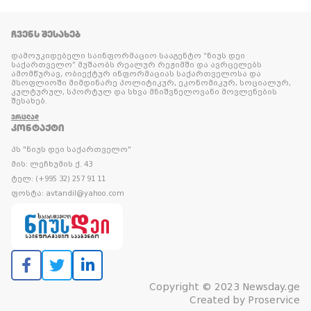
ᲩᲕᲔᲜᲡ ᲨᲔᲡᲐᲮᲔᲑ
დამოუკიდებელი საინფორმაციო სააგენტო “ნიუს დეი
საქართველო” მუშაობს რეალურ რეჟიმში და ავრცელებს
ამომწურავ, ობიექტურ ინფორმაციას საქართველოსა და
მსოფლიოში მიმდინარე პოლიტიკურ, ეკონომიკურ, სოციალურ,
კულტურულ, სპორტულ და სხვა მნიშვნელოვანი მოვლენების
შესახებ.
ᲕᲠᲪᲚᲐᲓ
ᲙᲝᲜᲢᲐᲥᲢᲘ
პს "ნიუს დეი საქართველო"
მის: ლეჩხუმის ქ. 43
ტელ: (+995 32) 257 91 11
ფოსტა: avtandil@yahoo.com
Copyright © 2023 Newsday.ge
Created by
Proservice