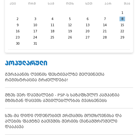
კვი
ორშ
სამ
ოთხ
ხუთ
პარ
შაბ
1
2
3
4
5
6
7
8
9
10
11
12
13
14
15
16
17
18
19
20
21
22
23
24
25
26
27
28
29
30
31
ᲞᲝᲞᲣᲚᲐᲠᲣᲚᲘ
გურჯაანის ღვინის ფესტივალზე მეღვინეთა
რეგისტრაცია გრძელდება!
მზეს ვერ დაემალები - PSP-ს საზაფხულო კამპანია
მზისგან დაცვის აუცილებლობას გვახსენებს
სუს-მა დიდი ოდენობით ქრთამის მოთხოვნისა და
აღების ფაქტზე ბათუმის მერიის თანამშრომელი
დააკავა