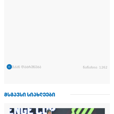
უკან დაბრუნება
ნანახია:
1262
ᲛᲡᲒᲐᲕᲡᲘ ᲡᲘᲐᲮᲚᲔᲔᲑᲘ