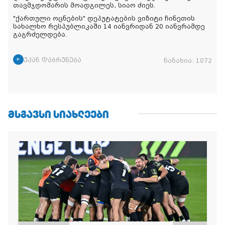
თავმჯდომარის მოადგილეს, სიაო ძიეს.
"ქართული ოცნების" დეპუტატების ვიზიტი ჩინეთის
სახალხო რესპუბლიკაში 14 იანვრიდან 20 იანვრამდე
გაგრძელდება.
უკან დაბრუნება
ნანახია:
1072
ᲛᲡᲒᲐᲕᲡᲘ ᲡᲘᲐᲮᲚᲔᲔᲑᲘ