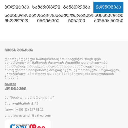
პოლიტიკა
სამართალი
განათლება
ეკონომიკა
სამხედრო
საზოგადოება
კულტურა
ჯანდაცვა
სპორტი
მსოფლიო
ინტერვიუ
ჩინეთი
ბიზნეს ნიუსი
ᲩᲕᲔᲜᲡ ᲨᲔᲡᲐᲮᲔᲑ
დამოუკიდებელი საინფორმაციო სააგენტო “ნიუს დეი
საქართველო” მუშაობს რეალურ რეჟიმში და ავრცელებს
ამომწურავ, ობიექტურ ინფორმაციას საქართველოსა და
მსოფლიოში მიმდინარე პოლიტიკურ, ეკონომიკურ, სოციალურ,
კულტურულ, სპორტულ და სხვა მნიშვნელოვანი მოვლენების
შესახებ.
ᲕᲠᲪᲚᲐᲓ
ᲙᲝᲜᲢᲐᲥᲢᲘ
პს "ნიუს დეი საქართველო"
მის: ლეჩხუმის ქ. 43
ტელ: (+995 32) 257 91 11
ფოსტა: avtandil@yahoo.com