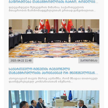
გაფორმდება თანამშრომლობის ჩარჩო, რომელიც
იქნება მნიშვნელოვ
დღევანდელი შეხვედრის მიზანია, საქართველოს
მთავრობის წარმომადგენლებთან ერთად განვიხილოთ
მთავარი
2025-04-22 11:48
ეკონომიკა
საქართველო-ჩინეთის რეგიონული
თანამშრომლობის ასოციაციამ ორ მნიშვნელოვან
მემორანდუმს მოაწერა ხელი
ასოციაციამ თავის მხრივ აღნიშნა, რომ მზადაა თითოეულ
დაინტერესებულ კომპანიასთან იმუშაოს
ინდივიდუალურად