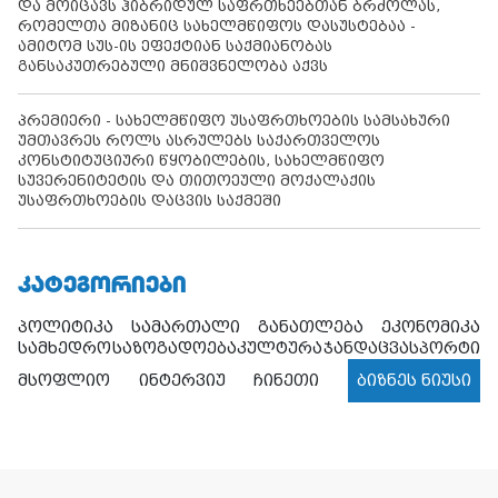
და მოიცავს ჰიბრიდულ საფრთხეებთან ბრძოლას,
რომელთა მიზანიც სახელმწიფოს დასუსტებაა -
ამიტომ სუს-ის ეფექტიან საქმიანობას
განსაკუთრებული მნიშვნელობა აქვს
პრემიერი - სახელმწიფო უსაფრთხოების სამსახური
უმთავრეს როლს ასრულებს საქართველოს
კონსტიტუციური წყობილების, სახელმწიფო
სუვერენიტეტის და თითოეული მოქალაქის
უსაფრთხოების დაცვის საქმეში
ᲙᲐᲢᲔᲒᲝᲠᲘᲔᲑᲘ
პოლიტიკა
სამართალი
განათლება
ეკონომიკა
სამხედრო
საზოგადოება
კულტურა
ჯანდაცვა
სპორტი
მსოფლიო
ინტერვიუ
ჩინეთი
ბიზნეს ნიუსი