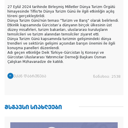
27 Eylül 2024 tarihinde Birleşmiş Milletler Dünya Turizm Örgütü
himayesinde Tiflis'te Dünya Turizm Günü ile ilgili etkinliğin açılış
töreni gerçekleştirildi.
Dünya Turizm Günü'nün teması "Turizm ve Barış" olarak belirlendi.
Etkinlik kapsamında Gürcistan’a dünyanın birçok ülkesinin üst
düzey misafirleri, turizm bakanları, uluslararası kuruluşların
temsilcileri ve turizm alanından temsilciler ziyaret etti.
Dünya Turizm Günü kapsamında turizmin gelişimindeki dünya
trendleri ve sektörün gelişimi açısından barışın önemini ile ilgili
konuşma panelleri düzenlendi.
Adı geçen etkinliğe Deik Türkiye-Gürcistan İş Konseyi ve
Gürcistan Uluslararası Yatırımcılar Derneği Başkanı Osman
Çalışkan Mzhavanadze de katıldı.
უკან დაბრუნება
ნანახია:
2538
ᲛᲡᲒᲐᲕᲡᲘ ᲡᲘᲐᲮᲚᲔᲔᲑᲘ