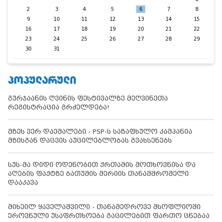
2
3
4
5
6
7
8
9
10
11
12
13
14
15
16
17
18
19
20
21
22
23
24
25
26
27
28
29
30
31
ᲞᲝᲞᲣᲚᲐᲠᲣᲚᲘ
გურჯაანის ღვინის ფესტივალზე მეღვინეთა
რეგისტრაცია გრძელდება!
მზეს ვერ დაემალები - PSP-ს საზაფხულო კამპანია
მზისგან დაცვის აუცილებლობას გვახსენებს
სუს-მა დიდი ოდენობით ქრთამის მოთხოვნისა და
აღების ფაქტზე ბათუმის მერიის თანამშრომელი
დააკავა
მიხეილ ყაველაშვილი - თანამედროვე მსოფლიოში
ეროვნული უსაფრთხოება გაცილებით ფართო ცნებაა