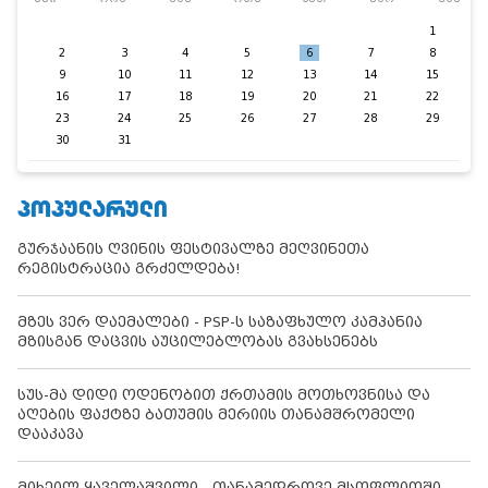
1
2
3
4
5
6
7
8
9
10
11
12
13
14
15
16
17
18
19
20
21
22
23
24
25
26
27
28
29
30
31
ᲞᲝᲞᲣᲚᲐᲠᲣᲚᲘ
გურჯაანის ღვინის ფესტივალზე მეღვინეთა
რეგისტრაცია გრძელდება!
მზეს ვერ დაემალები - PSP-ს საზაფხულო კამპანია
მზისგან დაცვის აუცილებლობას გვახსენებს
სუს-მა დიდი ოდენობით ქრთამის მოთხოვნისა და
აღების ფაქტზე ბათუმის მერიის თანამშრომელი
დააკავა
მიხეილ ყაველაშვილი - თანამედროვე მსოფლიოში