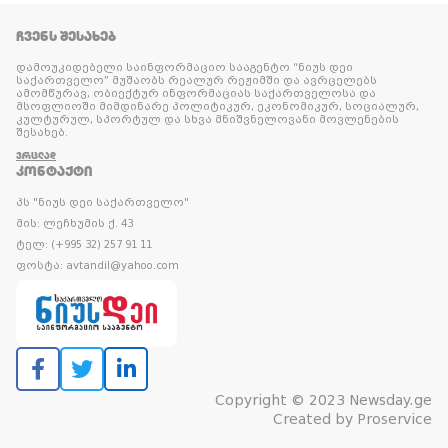
ᲩᲕᲔᲜᲡ ᲨᲔᲡᲐᲮᲔᲑ
დამოუკიდებელი საინფორმაციო სააგენტო “ნიუს დეი
საქართველო” მუშაობს რეალურ რეჟიმში და ავრცელებს
ამომწურავ, ობიექტურ ინფორმაციას საქართველოსა და
მსოფლიოში მიმდინარე პოლიტიკურ, ეკონომიკურ, სოციალურ,
კულტურულ, სპორტულ და სხვა მნიშვნელოვანი მოვლენების
შესახებ.
ᲕᲠᲪᲚᲐᲓ
ᲙᲝᲜᲢᲐᲥᲢᲘ
პს "ნიუს დეი საქართველო"
მის: ლეჩხუმის ქ. 43
ტელ: (+995 32) 257 91 11
ფოსტა: avtandil@yahoo.com
Copyright © 2023 Newsday.ge
Created by
Proservice