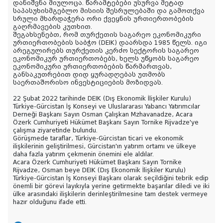
დანიშვნა მიულოცა. წარამტებები უსურვა მეტად
საპასუხისმგებლო მისიის შესრულებაში და გამოთქვა
სრული მხარდაჭერა ორი ქვეყნის ურთიერთობების
გაღრმავების კუთხით.
შეგახსენებთ, რომ თურქეთის საგარეო ეკონომიკური
ურთიერთობების საბჭო (DEIK) დაარსდა 1985 წელს. იგი
არეგულირებს თურქეთის კერძო სექტორის საგარეო
ეკონომიკურ ურთიერთობებს, ხელს უწყობს საგარეო
ეკონომიკური ურთიერთობების წარმართვას,
განსაკუთრებით დიდ ყურადღებას უთმობს
საერთაშორისო ინვესტიციების მოზიდვას.
22 Şubat 2022 tarihinde DEIK (Dış Ekonomik İlişkiler Kurulu)
Türkiye-Gürcistan İş Konseyi ve Uluslararası Yabancı Yatırımcılar
Derneği Başkanı Sayın Osman Çalışkan Mzhavanadze, Acara
Özerk Cumhuriyeti Hükümet Başkanı Sayın Tornike Rijvadze'ye
çalışma ziyaretinde bulundu.
Görüşmede taraflar, Türkiye-Gürcistan ticari ve ekonomik
ilişkilerinin geliştirilmesi, Gürcistan'ın yatırım ortamı ve ülkeye
daha fazla yatırım çekmenin önemini ele aldılar.
Acara Özerk Cumhuriyeti Hükümet Başkanı Sayın Tornike
Rijvadze, Osman beye DEIK (Dış Ekonomik İlişkiler Kurulu)
Türkiye-Gürcistan İş Konseyi Başkanı olarak seçildiğini tebrik edip
önemli bir görevi layıkıyla yerine getirmekte başarılar diledi ve iki
ülke arasındaki ilişkilerin derinleştirilmesine tam destek vermeye
hazır olduğunu ifade etti.