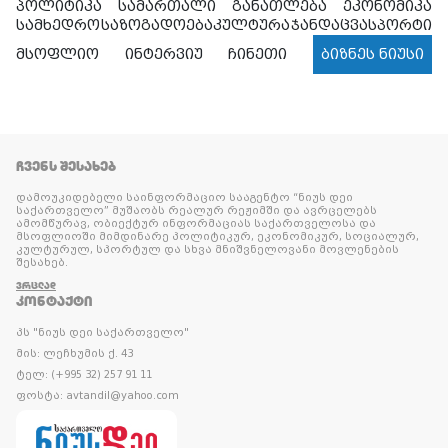
პოლიტიკა
სამართალი
განათლება
ეკონომიკა
სამხედრო
საზოგადოება
კულტურა
ჯანდაცვა
სპორტი
მსოფლიო
ინტერვიუ
ჩინეთი
ბიზნეს ნიუსი
ᲩᲕᲔᲜᲡ ᲨᲔᲡᲐᲮᲔᲑ
დამოუკიდებელი საინფორმაციო სააგენტო “ნიუს დეი
საქართველო” მუშაობს რეალურ რეჟიმში და ავრცელებს
ამომწურავ, ობიექტურ ინფორმაციას საქართველოსა და
მსოფლიოში მიმდინარე პოლიტიკურ, ეკონომიკურ, სოციალურ,
კულტურულ, სპორტულ და სხვა მნიშვნელოვანი მოვლენების
შესახებ.
ᲕᲠᲪᲚᲐᲓ
ᲙᲝᲜᲢᲐᲥᲢᲘ
პს "ნიუს დეი საქართველო"
მის: ლეჩხუმის ქ. 43
ტელ: (+995 32) 257 91 11
ფოსტა: avtandil@yahoo.com