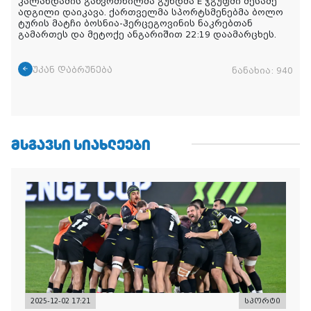
კალანდაძის გაწვრთნილმა გუნდმა E ჯგუფში მესამე
ადგილი დაიკავა. ქართველმა სპორტსმენებმა ბოლო
ტურის მატჩი ბოსნია-ჰერცეგოვინის ნაკრებთან
გამართეს და მეტოქე ანგარიშით 22:19 დაამარცხეს.
უკან დაბრუნება
ნანახია:
940
ᲛᲡᲒᲐᲕᲡᲘ ᲡᲘᲐᲮᲚᲔᲔᲑᲘ
2025-12-02 17:21
სპორტი