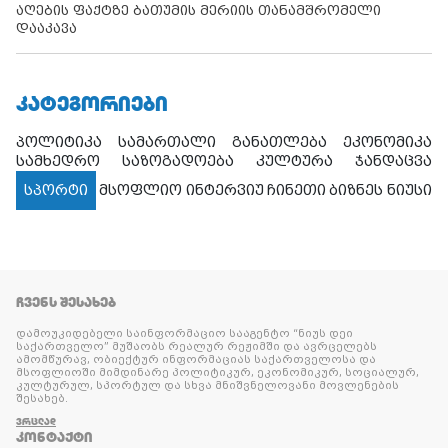
აღების ფაქტზე ბათუმის მერიის თანამშრომელი
დააკავა
ᲙᲐᲢᲔᲒᲝᲠᲘᲔᲑᲘ
პოლიტიკა
სამართალი
განათლება
ეკონომიკა
სამხედრო
საზოგადოება
კულტურა
ჯანდაცვა
სპორტი
მსოფლიო
ინტერვიუ
ჩინეთი
ბიზნეს ნიუსი
ᲩᲕᲔᲜᲡ ᲨᲔᲡᲐᲮᲔᲑ
დამოუკიდებელი საინფორმაციო სააგენტო “ნიუს დეი
საქართველო” მუშაობს რეალურ რეჟიმში და ავრცელებს
ამომწურავ, ობიექტურ ინფორმაციას საქართველოსა და
მსოფლიოში მიმდინარე პოლიტიკურ, ეკონომიკურ, სოციალურ,
კულტურულ, სპორტულ და სხვა მნიშვნელოვანი მოვლენების
შესახებ.
ᲕᲠᲪᲚᲐᲓ
ᲙᲝᲜᲢᲐᲥᲢᲘ