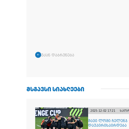
უკან დაბრუნება
ᲛᲡᲒᲐᲕᲡᲘ ᲡᲘᲐᲮᲚᲔᲔᲑᲘ
2025-12-02 17:21
სპო
შავი ლომი ჩელენჯ
დაუპირისპირდება