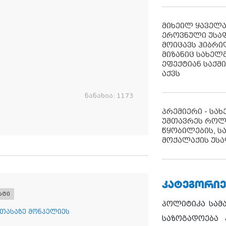
მიხეილ ყაველ
ეროვნული უსა
მოიცავს ჰიბრ
მიზანიც სახელმ
ეფექტიან საქმ
აქვს
ნანახია:
1173
პრემიერი - სა
უმთავრეს როლ
წყობილების, ს
მოქალაქის უსა
ᲙᲐᲢᲔᲒᲝᲠᲘᲔ
რტი
პოლიტიკა
სამ
 თასაზე მონპელიეს
საზოგადოება