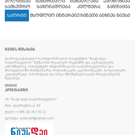
პოლიტიკა
სამართალი
განათლება
ეკონომიკა
სამხედრო
საზოგადოება
კულტურა
ჯანდაცვა
სპორტი
მსოფლიო
ინტერვიუ
ჩინეთი
ბიზნეს ნიუსი
ᲩᲕᲔᲜᲡ ᲨᲔᲡᲐᲮᲔᲑ
დამოუკიდებელი საინფორმაციო სააგენტო “ნიუს დეი
საქართველო” მუშაობს რეალურ რეჟიმში და ავრცელებს
ამომწურავ, ობიექტურ ინფორმაციას საქართველოსა და
მსოფლიოში მიმდინარე პოლიტიკურ, ეკონომიკურ, სოციალურ,
კულტურულ, სპორტულ და სხვა მნიშვნელოვანი მოვლენების
შესახებ.
ᲕᲠᲪᲚᲐᲓ
ᲙᲝᲜᲢᲐᲥᲢᲘ
პს "ნიუს დეი საქართველო"
მის: ლეჩხუმის ქ. 43
ტელ: (+995 32) 257 91 11
ფოსტა: avtandil@yahoo.com