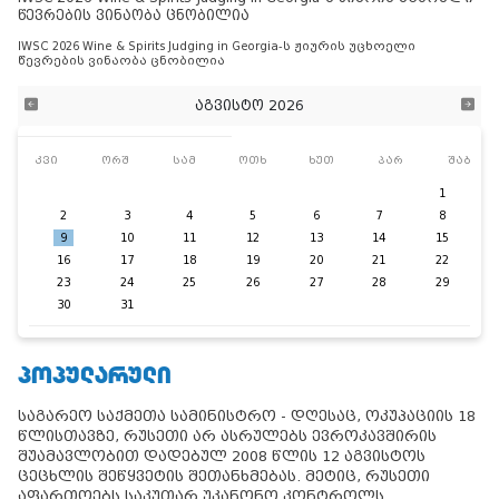
წევრების ვინაობა ცნობილია
IWSC 2026 Wine & Spirits Judging in Georgia-ს ჟიურის უცხოელი
წევრების ვინაობა ცნობილია
აგვისტო 2026
კვი
ორშ
სამ
ოთხ
ხუთ
პარ
შაბ
1
2
3
4
5
6
7
8
9
10
11
12
13
14
15
16
17
18
19
20
21
22
23
24
25
26
27
28
29
30
31
ᲞᲝᲞᲣᲚᲐᲠᲣᲚᲘ
საგარეო საქმეთა სამინისტრო - დღესაც, ოკუპაციის 18
წლისთავზე, რუსეთი არ ასრულებს ევროკავშირის
შუამავლობით დადებულ 2008 წლის 12 აგვისტოს
ცეცხლის შეწყვეტის შეთანხმებას. მეტიც, რუსეთი
აფართოებს საკუთარ უკანონო კონტროლს