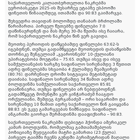
საქართველოს კალათბურთელთა ნაკრებმა
ევრობასკეტი 2025-ის შესარჩევ ეტაპზე ესპოოში
ფინეთის წინააღმდეგ ითამაშა და 90:83 გაიმარჯვა.
შეხვედრა თავიდან ბოლომდე თანაბარ ბრძოლაში
წარიმართა. პირველ წუთებზე ფინელები 7:0
დაწინაურდნენ და მას მერე 30-მა წუთმა ისე ჩაიარა,
რომ საქართველოს ნაკრები წინ ვერ გავიდა.
მეოთხე პერიოდის დაწყებამდე ფინელები 63:62-ს
იგებდნენ, თუმცა გადამწყვეტი მეოთხედის დასაწყისში
თორნიკე შენგელიამ „ჯვაროსნებს“ 10-ქულიანი
უპირატესობა მოუტანა – 75:65. თუმცა ისევ და ისევ
სამქულიანების ხარჯზე საფინალო სირენამდე 3 წუთით
ადრე ფინელებმა სხვაობა 4 ქულამდე შეამცირეს
(80:76). დარჩენილ დროში სიტუაცია მეტისმეტად
დაიძაბა. საფინალო სირენამდე 34 წამით ადრე
ბოლდუინმა სამქულიანით საქართველო 85:81
დააწინაურა, თუმცა ფინელები არ ნებდებოდნენ.
გადამწყვეტ მომენტში ჯერ ჯინჭარაძემ ჩააგდო
ორქულიანი, შემდეგ ბურჯანაძემ – ორი საჯარიმო და
სირენამდე 10 წამით ადრე საქართველო წინ გაიყვანა
88:83. ეს უკვე გამარჯვებას ნიშნავდა. საფინალო
ანგარიში გიორგი შერმადინმა დააფიქსირა – 90:83.
საქართველოს ნაკრებში დებიუტი ჰქონდა ამერიკელ
კამარ ბოლდუინს, რომელმაც გამთამაშებლის
პოზიციაზე შედეგიანი მატჩი გამართა (23 ქულა).
პირველ ტაიმში ჩვენს გუნდში პერიმეტრიდან მაღალი