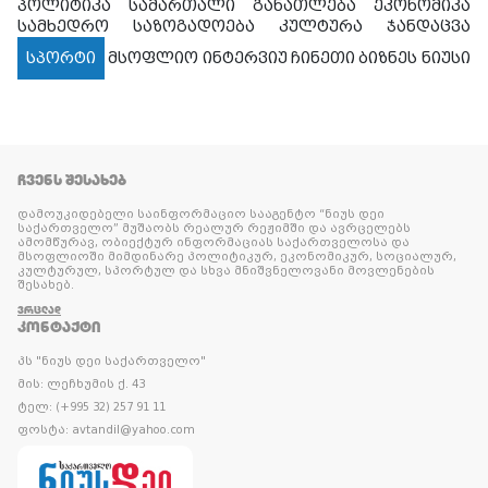
პოლიტიკა
სამართალი
განათლება
ეკონომიკა
სამხედრო
საზოგადოება
კულტურა
ჯანდაცვა
სპორტი
მსოფლიო
ინტერვიუ
ჩინეთი
ბიზნეს ნიუსი
ᲩᲕᲔᲜᲡ ᲨᲔᲡᲐᲮᲔᲑ
დამოუკიდებელი საინფორმაციო სააგენტო “ნიუს დეი
საქართველო” მუშაობს რეალურ რეჟიმში და ავრცელებს
ამომწურავ, ობიექტურ ინფორმაციას საქართველოსა და
მსოფლიოში მიმდინარე პოლიტიკურ, ეკონომიკურ, სოციალურ,
კულტურულ, სპორტულ და სხვა მნიშვნელოვანი მოვლენების
შესახებ.
ᲕᲠᲪᲚᲐᲓ
ᲙᲝᲜᲢᲐᲥᲢᲘ
პს "ნიუს დეი საქართველო"
მის: ლეჩხუმის ქ. 43
ტელ: (+995 32) 257 91 11
ფოსტა: avtandil@yahoo.com