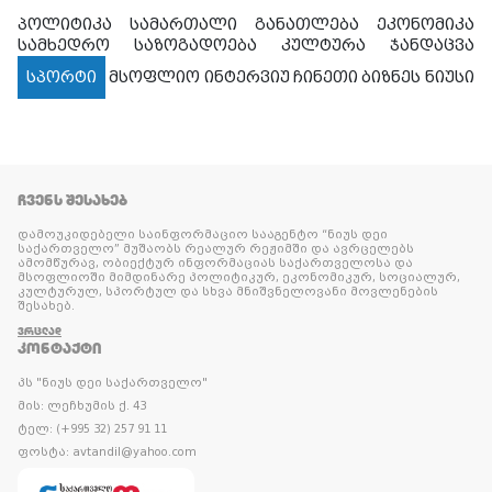
პოლიტიკა
სამართალი
განათლება
ეკონომიკა
სამხედრო
საზოგადოება
კულტურა
ჯანდაცვა
სპორტი
მსოფლიო
ინტერვიუ
ჩინეთი
ბიზნეს ნიუსი
ᲩᲕᲔᲜᲡ ᲨᲔᲡᲐᲮᲔᲑ
დამოუკიდებელი საინფორმაციო სააგენტო “ნიუს დეი
საქართველო” მუშაობს რეალურ რეჟიმში და ავრცელებს
ამომწურავ, ობიექტურ ინფორმაციას საქართველოსა და
მსოფლიოში მიმდინარე პოლიტიკურ, ეკონომიკურ, სოციალურ,
კულტურულ, სპორტულ და სხვა მნიშვნელოვანი მოვლენების
შესახებ.
ᲕᲠᲪᲚᲐᲓ
ᲙᲝᲜᲢᲐᲥᲢᲘ
პს "ნიუს დეი საქართველო"
მის: ლეჩხუმის ქ. 43
ტელ: (+995 32) 257 91 11
ფოსტა: avtandil@yahoo.com