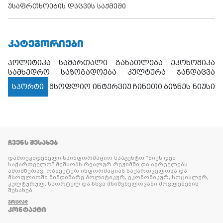
უსაფრთხოების დაცვის საქმეში
ᲙᲐᲢᲔᲒᲝᲠᲘᲔᲑᲘ
პოლიტიკა
სამართალი
განათლება
ეკონომიკა
სამხედრო
საზოგადოება
კულტურა
ჯანდაცვა
სპორტი
მსოფლიო
ინტერვიუ
ჩინეთი
ბიზნეს ნიუსი
ᲩᲕᲔᲜᲡ ᲨᲔᲡᲐᲮᲔᲑ
დამოუკიდებელი საინფორმაციო სააგენტო “ნიუს დეი
საქართველო” მუშაობს რეალურ რეჟიმში და ავრცელებს
ამომწურავ, ობიექტურ ინფორმაციას საქართველოსა და
მსოფლიოში მიმდინარე პოლიტიკურ, ეკონომიკურ, სოციალურ,
კულტურულ, სპორტულ და სხვა მნიშვნელოვანი მოვლენების
შესახებ.
ᲕᲠᲪᲚᲐᲓ
ᲙᲝᲜᲢᲐᲥᲢᲘ