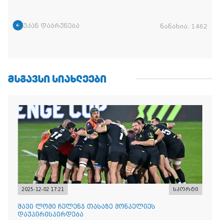
უკან დაბრუნება
ნანახია:
1462
ᲛᲡᲒᲐᲕᲡᲘ ᲡᲘᲐᲮᲚᲔᲔᲑᲘ
2025-12-02 17:21
სპორტი
შავი ლომი ჩელენჯ თასაზე მონპელიეს
დაუპირისპირდება