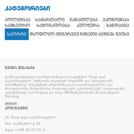
ᲙᲐᲢᲔᲒᲝᲠᲘᲔᲑᲘ
პოლიტიკა
სამართალი
განათლება
ეკონომიკა
სამხედრო
საზოგადოება
კულტურა
ჯანდაცვა
სპორტი
მსოფლიო
ინტერვიუ
ჩინეთი
ბიზნეს ნიუსი
ᲩᲕᲔᲜᲡ ᲨᲔᲡᲐᲮᲔᲑ
დამოუკიდებელი საინფორმაციო სააგენტო “ნიუს დეი
საქართველო” მუშაობს რეალურ რეჟიმში და ავრცელებს
ამომწურავ, ობიექტურ ინფორმაციას საქართველოსა და
მსოფლიოში მიმდინარე პოლიტიკურ, ეკონომიკურ, სოციალურ,
კულტურულ, სპორტულ და სხვა მნიშვნელოვანი მოვლენების
შესახებ.
ᲕᲠᲪᲚᲐᲓ
ᲙᲝᲜᲢᲐᲥᲢᲘ
პს "ნიუს დეი საქართველო"
მის: ლეჩხუმის ქ. 43
ტელ: (+995 32) 257 91 11