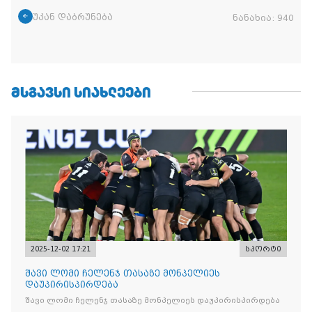
უკან დაბრუნება
ნანახია:
940
ᲛᲡᲒᲐᲕᲡᲘ ᲡᲘᲐᲮᲚᲔᲔᲑᲘ
2025-12-02 17:21
სპორტი
შავი ლომი ჩელენჯ თასაზე მონპელიეს
დაუპირისპირდება
შავი ლომი ჩელენჯ თასაზე მონპელიეს დაუპირისპირდება