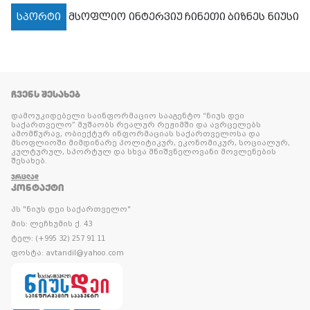
სპორტი
მსოფლიო
ინტერვიუ
ჩინეთი
ბიზნეს ნიუსი
ᲩᲕᲔᲜᲡ ᲨᲔᲡᲐᲮᲔᲑ
დამოუკიდებელი საინფორმაციო სააგენტო “ნიუს დეი
საქართველო” მუშაობს რეალურ რეჟიმში და ავრცელებს
ამომწურავ, ობიექტურ ინფორმაციას საქართველოსა და
მსოფლიოში მიმდინარე პოლიტიკურ, ეკონომიკურ, სოციალურ,
კულტურულ, სპორტულ და სხვა მნიშვნელოვანი მოვლენების
შესახებ.
ᲕᲠᲪᲚᲐᲓ
ᲙᲝᲜᲢᲐᲥᲢᲘ
პს "ნიუს დეი საქართველო"
მის: ლეჩხუმის ქ. 43
ტელ: (+995 32) 257 91 11
ფოსტა: avtandil@yahoo.com