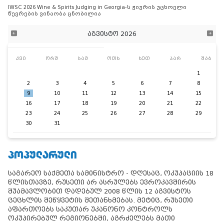
IWSC 2026 Wine & Spirits Judging in Georgia-ს ჟიურის უცხოელი
წევრების ვინაობა ცნობილია
აგვისტო 2026
კვი
ორშ
სამ
ოთხ
ხუთ
პარ
შაბ
1
2
3
4
5
6
7
8
9
10
11
12
13
14
15
16
17
18
19
20
21
22
23
24
25
26
27
28
29
30
31
ᲞᲝᲞᲣᲚᲐᲠᲣᲚᲘ
საგარეო საქმეთა სამინისტრო - დღესაც, ოკუპაციის 18
წლისთავზე, რუსეთი არ ასრულებს ევროკავშირის
შუამავლობით დადებულ 2008 წლის 12 აგვისტოს
ცეცხლის შეწყვეტის შეთანხმებას. მეტიც, რუსეთი
აფართოებს საკუთარ უკანონო კონტროლს
ოკუპირებულ რეგიონებში, აგრძელებს მათი