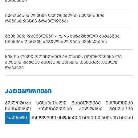
ადამიანი
გურჯაანის ღვინის ფესტივალზე მეღვინეთა
რეგისტრაცია გრძელდება!
მზეს ვერ დაემალები - PSP-ს საზაფხულო კამპანია
მზისგან დაცვის აუცილებლობას გვახსენებს
სუს-მა დიდი ოდენობით ქრთამის მოთხოვნისა და
აღების ფაქტზე ბათუმის მერიის თანამშრომელი
დააკავა
ᲙᲐᲢᲔᲒᲝᲠᲘᲔᲑᲘ
პოლიტიკა
სამართალი
განათლება
ეკონომიკა
სამხედრო
საზოგადოება
კულტურა
ჯანდაცვა
სპორტი
მსოფლიო
ინტერვიუ
ჩინეთი
ბიზნეს ნიუსი