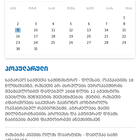
კვი
ორშ
სამ
ოთხ
ხუთ
პარ
შაბ
1
2
3
4
5
6
7
8
9
10
11
12
13
14
15
16
17
18
19
20
21
22
23
24
25
26
27
28
29
30
31
ᲞᲝᲞᲣᲚᲐᲠᲣᲚᲘ
საგარეო საქმეთა სამინისტრო - დღესაც, ოკუპაციის 18
წლისთავზე, რუსეთი არ ასრულებს ევროკავშირის
შუამავლობით დადებულ 2008 წლის 12 აგვისტოს
ცეცხლის შეწყვეტის შეთანხმებას. მეტიც, რუსეთი
აფართოებს საკუთარ უკანონო კონტროლს
ოკუპირებულ რეგიონებში, აგრძელებს მათი
მილიტარიზაციის პროცესს და აქტიურად დგამს
ნაბიჯებს მათი ფაქტობრივი ანექსიისკენ
რუსებმა კიევის ოლქს დაარტყეს - დაიღუპა სამი