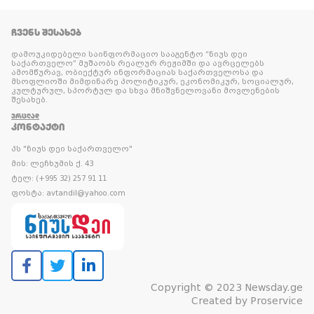
ᲩᲕᲔᲜᲡ ᲨᲔᲡᲐᲮᲔᲑ
დამოუკიდებელი საინფორმაციო სააგენტო “ნიუს დეი
საქართველო” მუშაობს რეალურ რეჟიმში და ავრცელებს
ამომწურავ, ობიექტურ ინფორმაციას საქართველოსა და
მსოფლიოში მიმდინარე პოლიტიკურ, ეკონომიკურ, სოციალურ,
კულტურულ, სპორტულ და სხვა მნიშვნელოვანი მოვლენების
შესახებ.
ᲕᲠᲪᲚᲐᲓ
ᲙᲝᲜᲢᲐᲥᲢᲘ
პს "ნიუს დეი საქართველო"
მის: ლეჩხუმის ქ. 43
ტელ: (+995 32) 257 91 11
ფოსტა: avtandil@yahoo.com
Copyright © 2023 Newsday.ge
Created by
Proservice