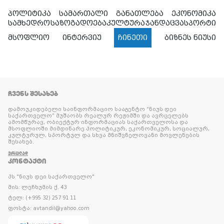
პოლიტიკა
სამართალი
განათლება
ეკონომიკა
სამხედრო
საზოგადოება
კულტურა
ჯანდაცვა
სპორტი
მსოფლიო
ინტერვიუ
ჩინეთი
ბიზნეს ნიუსი
ᲩᲕᲔᲜᲡ ᲨᲔᲡᲐᲮᲔᲑ
დამოუკიდებელი საინფორმაციო სააგენტო “ნიუს დეი
საქართველო” მუშაობს რეალურ რეჟიმში და ავრცელებს
ამომწურავ, ობიექტურ ინფორმაციას საქართველოსა და
მსოფლიოში მიმდინარე პოლიტიკურ, ეკონომიკურ, სოციალურ,
კულტურულ, სპორტულ და სხვა მნიშვნელოვანი მოვლენების
შესახებ.
ᲕᲠᲪᲚᲐᲓ
ᲙᲝᲜᲢᲐᲥᲢᲘ
პს "ნიუს დეი საქართველო"
მის: ლეჩხუმის ქ. 43
ტელ: (+995 32) 257 91 11
ფოსტა: avtandil@yahoo.com