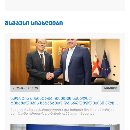
ᲛᲡᲒᲐᲕᲡᲘ ᲡᲘᲐᲮᲚᲔᲔᲑᲘ
2025-05-07 16:29
ჩინეთი
სპორტის მინისტრმა ჩინეთის სახალხო
რესპუბლიკის საგანგებო და სრულუფლებიან ელჩს
უმასპინძლა
შეხვედრაზე საქართველოსა და ჩინეთს შორის სპორტის
სფეროში ურთიერთობების განმტკიცებასა და
თანამშრომლობ