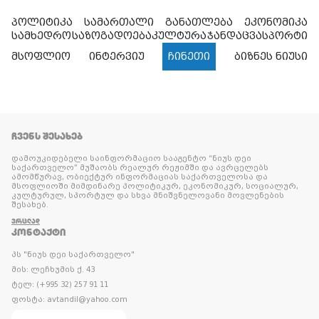
პოლიტიკა
სამართალი
განათლება
ეკონომიკა
სამხედრო
საზოგადოება
კულტურა
ჯანდაცვა
სპორტი
მსოფლიო
ინტერვიუ
ჩინეთი
ბიზნეს ნიუსი
ᲩᲕᲔᲜᲡ ᲨᲔᲡᲐᲮᲔᲑ
დამოუკიდებელი საინფორმაციო სააგენტო “ნიუს დეი
საქართველო” მუშაობს რეალურ რეჟიმში და ავრცელებს
ამომწურავ, ობიექტურ ინფორმაციას საქართველოსა და
მსოფლიოში მიმდინარე პოლიტიკურ, ეკონომიკურ, სოციალურ,
კულტურულ, სპორტულ და სხვა მნიშვნელოვანი მოვლენების
შესახებ.
ᲕᲠᲪᲚᲐᲓ
ᲙᲝᲜᲢᲐᲥᲢᲘ
პს "ნიუს დეი საქართველო"
მის: ლეჩხუმის ქ. 43
ტელ: (+995 32) 257 91 11
ფოსტა: avtandil@yahoo.com