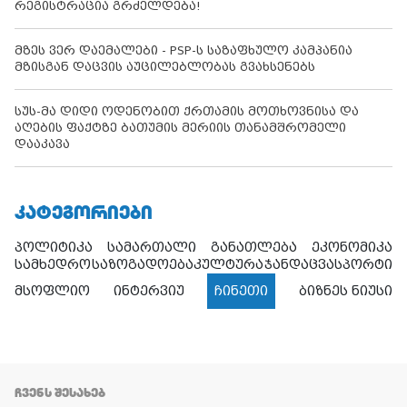
რეგისტრაცია გრძელდება!
მზეს ვერ დაემალები - PSP-ს საზაფხულო კამპანია
მზისგან დაცვის აუცილებლობას გვახსენებს
სუს-მა დიდი ოდენობით ქრთამის მოთხოვნისა და
აღების ფაქტზე ბათუმის მერიის თანამშრომელი
დააკავა
ᲙᲐᲢᲔᲒᲝᲠᲘᲔᲑᲘ
პოლიტიკა
სამართალი
განათლება
ეკონომიკა
სამხედრო
საზოგადოება
კულტურა
ჯანდაცვა
სპორტი
მსოფლიო
ინტერვიუ
ჩინეთი
ბიზნეს ნიუსი
ᲩᲕᲔᲜᲡ ᲨᲔᲡᲐᲮᲔᲑ