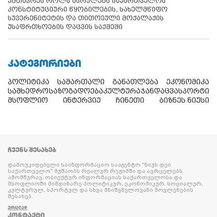
უმთავრეს როლს ასრულებს საქართველოს
კონსტიტუციური წყობილების, სახელმწიფო
სუვერენიტეტის და თითოეული მოქალაქის
უსაფრთხოების დაცვის საქმეში
ᲙᲐᲢᲔᲒᲝᲠᲘᲔᲑᲘ
პოლიტიკა
სამართალი
განათლება
ეკონომიკა
სამხედრო
საზოგადოება
კულტურა
ჯანდაცვა
სპორტი
მსოფლიო
ინტერვიუ
ჩინეთი
ბიზნეს ნიუსი
ᲩᲕᲔᲜᲡ ᲨᲔᲡᲐᲮᲔᲑ
დამოუკიდებელი საინფორმაციო სააგენტო “ნიუს დეი
საქართველო” მუშაობს რეალურ რეჟიმში და ავრცელებს
ამომწურავ, ობიექტურ ინფორმაციას საქართველოსა და
მსოფლიოში მიმდინარე პოლიტიკურ, ეკონომიკურ, სოციალურ,
კულტურულ, სპორტულ და სხვა მნიშვნელოვანი მოვლენების
შესახებ.
ᲕᲠᲪᲚᲐᲓ
ᲙᲝᲜᲢᲐᲥᲢᲘ