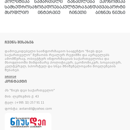
პოლიტიკა
სამართალი
განათლება
ეკონომიკა
სამხედრო
საზოგადოება
კულტურა
ჯანდაცვა
სპორტი
მსოფლიო
ინტერვიუ
ჩინეთი
ბიზნეს ნიუსი
ᲩᲕᲔᲜᲡ ᲨᲔᲡᲐᲮᲔᲑ
დამოუკიდებელი საინფორმაციო სააგენტო “ნიუს დეი
საქართველო” მუშაობს რეალურ რეჟიმში და ავრცელებს
ამომწურავ, ობიექტურ ინფორმაციას საქართველოსა და
მსოფლიოში მიმდინარე პოლიტიკურ, ეკონომიკურ, სოციალურ,
კულტურულ, სპორტულ და სხვა მნიშვნელოვანი მოვლენების
შესახებ.
ᲕᲠᲪᲚᲐᲓ
ᲙᲝᲜᲢᲐᲥᲢᲘ
პს "ნიუს დეი საქართველო"
მის: ლეჩხუმის ქ. 43
ტელ: (+995 32) 257 91 11
ფოსტა: avtandil@yahoo.com