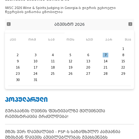
IWSC 2026 Wine & Spirits Judging in Georgia-ს ჟიურის უცხოელი
წევრების ვინაობა ცნობილია
აგვისტო 2026
კვი
ორშ
სამ
ოთხ
ხუთ
პარ
შაბ
1
2
3
4
5
6
7
8
9
10
11
12
13
14
15
16
17
18
19
20
21
22
23
24
25
26
27
28
29
30
31
ᲞᲝᲞᲣᲚᲐᲠᲣᲚᲘ
გურჯაანის ღვინის ფესტივალზე მეღვინეთა
რეგისტრაცია გრძელდება!
მზეს ვერ დაემალები - PSP-ს საზაფხულო კამპანია
მზისგან დაცვის აუცილებლობას გვახსენებს