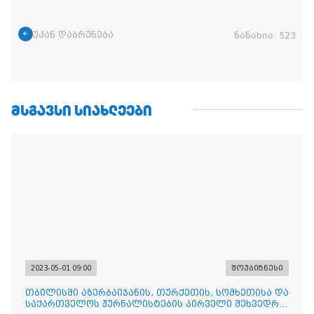
უკან დაბრუნება
ნანახია:
523
ᲛᲡᲒᲐᲕᲡᲘ ᲡᲘᲐᲮᲚᲔᲔᲑᲘ
2023-05-01 09:00
შოუბიზნესი
თბილისში აზერბაიჯანის, თურქეთის, სომხეთისა და
საქართველოს ჟურნალისტების პირველი შეხვედრა