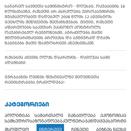
საგარეო საქმეთა სამინისტრო - დღესაც, ოკუპაციის 18
წლისთავზე, რუსეთი არ ასრულებს ევროკავშირის
შუამავლობით დადებულ 2008 წლის 12 აგვისტოს
ცეცხლის შეწყვეტის შეთანხმებას. მეტიც, რუსეთი
აფართოებს საკუთარ უკანონო კონტროლს
ოკუპირებულ რეგიონებში, აგრძელებს მათი
მილიტარიზაციის პროცესს და აქტიურად დგამს
ნაბიჯებს მათი ფაქტობრივი ანექსიისკენ
რუსებმა კიევის ოლქს დაარტყეს - დაიღუპა სამი
ადამიანი
გურჯაანის ღვინის ფესტივალზე მეღვინეთა
რეგისტრაცია გრძელდება!
ᲙᲐᲢᲔᲒᲝᲠᲘᲔᲑᲘ
პოლიტიკა
სამართალი
განათლება
ეკონომიკა
სამხედრო
საზოგადოება
კულტურა
ჯანდაცვა
სპორტი
მსოფლიო
ინტერვიუ
ჩინეთი
ბიზნეს ნიუსი