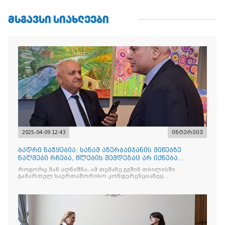
ᲛᲡᲒᲐᲕᲡᲘ ᲡᲘᲐᲮᲚᲔᲔᲑᲘ
2025-04-09 12:43
ინტერვიუ
ბადრი ნაჭყებია: სანამ აზერბაიჯანის მიწებზე
ნაღმები რჩება, წლების შემდეგაც არ იქნება
მშვიდობა
როგორც მან აღნიშნა, ამ თემაზე გუშინ თბილისში
გამართულ საერთაშორისო კონფერენციაზეც
დაწვრილებით ისაუბრეს.