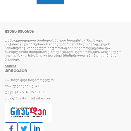
ᲩᲕᲔᲜᲡ ᲨᲔᲡᲐᲮᲔᲑ
დამოუკიდებელი საინფორმაციო სააგენტო “ნიუს დეი
საქართველო” მუშაობს რეალურ რეჟიმში და ავრცელებს
ამომწურავ, ობიექტურ ინფორმაციას საქართველოსა და
მსოფლიოში მიმდინარე პოლიტიკურ, ეკონომიკურ, სოციალურ,
კულტურულ, სპორტულ და სხვა მნიშვნელოვანი მოვლენების
შესახებ.
ᲕᲠᲪᲚᲐᲓ
ᲙᲝᲜᲢᲐᲥᲢᲘ
პს "ნიუს დეი საქართველო"
მის: ლეჩხუმის ქ. 43
ტელ: (+995 32) 257 91 11
ფოსტა: avtandil@yahoo.com