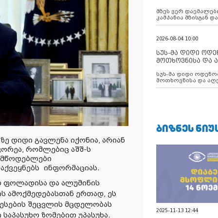
აუცილებლობას გ
მზეს ვერ დაემალები
კამპანია მზისგან 
გვახსენებს
2026-08-04 10:00
სუს-მა დიდი ოდ
მოთხოვნისა და ა
ბათუმის მერიის
სუს-მა დიდი ოდენობით ქრთამის
დააკავა
მოთხოვნისა და აღე
მერიის თანამშრომ
ᲑᲘᲖᲜᲔᲡ ᲜᲘᲣ
ზე დიდი გავლენა იქონია, არიან
 კორეა, რომლებიც აშშ-ს
ომწოდებლები
"
აქვეყნებს
ინფორმაციას
.
რ ფოლადისა და ალუმინის
 ამოქმედებასთან ერთად, ეს
წესების შეცვლის მცდელობას
2025-11-13 12:44
 საპასუხო ზომებით უპასუხა.