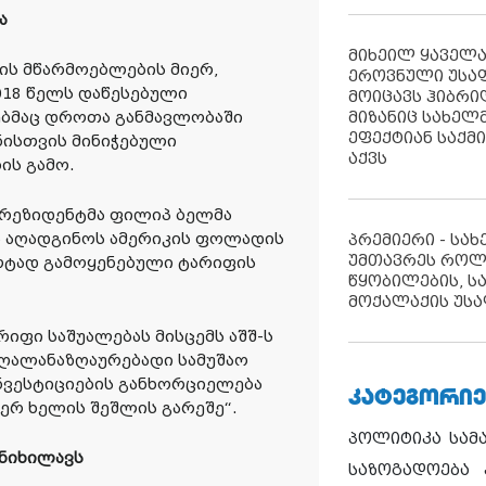
ა
მიხეილ ყაველ
ის მწარმოებლების მიერ,
ეროვნული უსა
018 წელს დაწესებული
მოიცავს ჰიბრ
ებმაც დროთა განმავლობაში
მიზანიც სახელმ
ეფექტიან საქმ
ნისთვის მინიჭებული
აქვს
ის გამო.
რეზიდენტმა ფილიპ ბელმა
ია აღადგინოს ამერიკის ფოლადის
პრემიერი - სა
უმთავრეს როლ
ოტად გამოყენებული ტარიფის
წყობილების, ს
მოქალაქის უსა
რიფი საშუალებას მისცემს აშშ-ს
ღალანაზღაურებადი სამუშაო
ნვესტიციების განხორციელება
ᲙᲐᲢᲔᲒᲝᲠᲘᲔ
ერ ხელის შეშლის გარეშე“.
პოლიტიკა
სამ
ანიხილავს
საზოგადოება