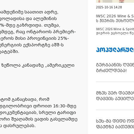
2025-10-16 14:28
რამდენიმე საათით ადრე,
IWSC 2026 Wine & Spi
 ფოლადისა და ალუმინის
ს ჟიურის უცხოელ
%-მდე გაზრდიდა. თუმცა,
ცნობილია
IWSC 2026 Wine & Spirit
შემდეგ, რაც ონტარიოს პრემიერ-
ჟიურის უცხოელი წე
ცნობილია
ეროს მისი პროვინციის 25%-
ნერგიის ექსპორტზე აშშ-ს
ᲞᲝᲞᲣᲚᲐᲠᲣᲚ
ტატებში.
გურჯაანის ღვი
 ზეწოლა კანადაზე „ამერიკელი
გრძელდება!
მზეს ვერ დაემა
დაცვის აუცილე
ნტომ განაცხადა, რომ
ადგილობრივი დროით 16:30-მდე
 დოკუმენტაციას, სრული ტარიფი
ორი შუაღამის ვადის გასვლამდე
სუს-მა დიდი ო
ს დასრულებას.
ფაქტზე ბათუმი