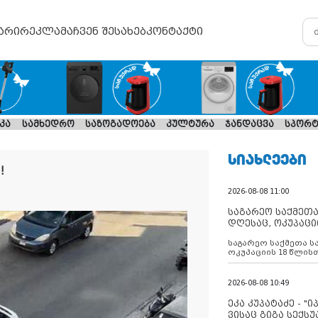
არი
რეკლამა
ჩვენ შესახებ
კონტაქტი
კა
სამხედრო
საზოგადოება
კულტურა
ჯანდაცვა
სპორტ
ᲡᲘᲐᲮᲚᲔᲔᲑᲘ
!
2026-08-08 11:00
საგარეო საქმეთა
დღესაც, ოკუპაცი
რუსეთი არ ასრუ
საგარეო საქმეთა ს
შუამავლ
ოკუპაციის 18 წლის
ასრულებს ევროკავ
დადებულ 2008 წლის
შეწყვეტის შეთანხმე
2026-08-08 10:49
აფართოებს საკუთ
ოკუპირებულ რეგიონ
ეკა კუპატაძე - "
მილიტარიზაციის პ
ვისაც გიგა სექს
დგამს ნაბიჯებს მა