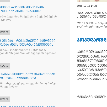
2025-10-16 14:28
უვიზო რეჟიმის შეჩერების
რტივებას მხარი დაუჭირა
IWSC 2026 Wine & Spi
ს ჟიურის უცხოელ
ზო რეჟიმის შეჩერების მექანიზმების
დაუჭირა
ცნობილია
IWSC 2026 Wine & Spirit
ჟიურის უცხოელი წე
ცნობილია
ფლიო
ᲞᲝᲞᲣᲚᲐᲠᲣᲚ
 უწყება - რეპრესიული კანონები,
რება ძირს უთხრის არჩევნების
წყება - რეპრესიული კანონები,
საგარეო საქმეთ
ბა ძირს უთხრის არჩევნების ნდობას
წლისთავზე, რუ
შუამავლობით დ
შეწყვეტის შეთ
ფლიო
საკუთარ უკან
აგრძელებს მათ
თ განხორციელებულ თავდასხმას
რტიორი ემსხვერპლა
დგამს ნაბიჯებს
ანხორციელებულ თავდასხმას ფრანგი
მსხვერპლა
რუსებმა კიევის
ფლიო