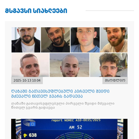
ᲛᲡᲒᲐᲕᲡᲘ ᲡᲘᲐᲮᲚᲔᲔᲑᲘ
2025-10-13 10:04
მსოფლიო
ღაზაში გათავისუფლებული პირველი შვიდი
მძევალი წითელ ჯვარს გადაეცა
ღაზაში გათავისუფლებული პირველი შვიდი მძევალი
წითელ ჯვარს გადაეცა