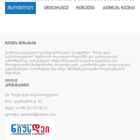
მსოფლიო
ინტერვიუ
ჩინეთი
ბიზნეს ნიუსი
ᲩᲕᲔᲜᲡ ᲨᲔᲡᲐᲮᲔᲑ
დამოუკიდებელი საინფორმაციო სააგენტო “ნიუს დეი
საქართველო” მუშაობს რეალურ რეჟიმში და ავრცელებს
ამომწურავ, ობიექტურ ინფორმაციას საქართველოსა და
მსოფლიოში მიმდინარე პოლიტიკურ, ეკონომიკურ, სოციალურ,
კულტურულ, სპორტულ და სხვა მნიშვნელოვანი მოვლენების
შესახებ.
ᲕᲠᲪᲚᲐᲓ
ᲙᲝᲜᲢᲐᲥᲢᲘ
პს "ნიუს დეი საქართველო"
მის: ლეჩხუმის ქ. 43
ტელ: (+995 32) 257 91 11
ფოსტა: avtandil@yahoo.com