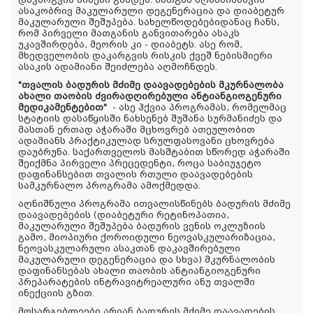
დაკარგვის მიზეზი გახდეს. მათგან აღსანიშნავია
ასაკობრივ მაკულარული დეგენერაცია და დიაბეტურ
მაკულარული შეშუპება. სახელწოდებებიდანაც ჩანს,
რომ პირველი მათგანის განვითარება ასაკს
უკავშირდება, მეორის კი - დიაბეტს. ასე რომ,
მხედველობის დაკარგვის რისკის ქვეშ ნებისმიერი
ასაკის ადამიანი შეიძლება აღმოჩნდეს.
"
თვალის
ბადურის
მძიმე
დაავადებების
მკურნალობა
ახალი
თაობის
ძვირადღირებული
ანტიანგიოგენური
მედიკამენტებით
"
- ასე ჰქვია პროგრამას, რომელმაც
სტატიის დასაწყისში ნახსენებ შუშანა სურმანიძეს და
მასთან ერთად აჭარაში მცხოვრებ ათეულობით
ადამიანს პრაქტიკულად სრულფასოვანი ცხოვრება
დაუბრუნა. საქართველოს მასშტაბით სწორედ აჭარაში
შეიქმნა პირველი პრეცედენტი, როცა საბიუჯეტო
დაფინანსებით თვალის რთული დაავადებების
სამკურნალო პროგრამა ამოქმედდა.
აღნიშნული პროგრამა
ითვალისწინებს ბადურის მძიმე
დაავადებების (დიაბეტური რეტინოპათია,
მაკულარული შეშუპება ბადურის ვენის ოკლუზიის
გამო, მიოპიური ქოროიდული ნეოვასკულარიზაცია,
ნეოვასკულარული ასაკთან დაკავშირებული
მაკულარული დეგენერაცია და სხვა) მკურნალობის
დაფინანსებას ახალი თაობის ანტიანგიოგენური
პრეპარატების ინტრავიტრეალური ანუ თვალში
ინექციის გზით.
მოსარგებლეები არიან ბადურის მძიმე დაავადების