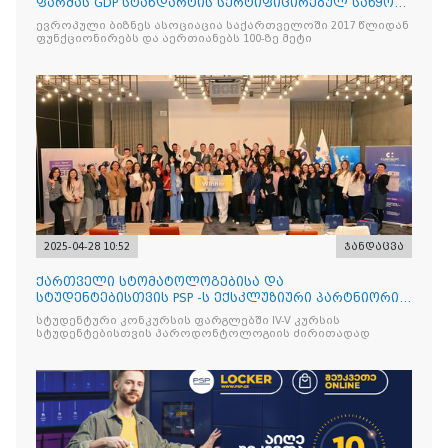
ფარმას GDP სტანდარტის სერტიფიცირებულ საწყობს
ესტუმრენ
ევროპული ბიზნეს ასოციაცია საქართველოში 2017 წლიდან
ფუნქციონირებს და აერთიანებს 100-ზე მეტი
2025-04-28 10:52
ჯანდაცვა
ქართველი სტომატოლოგებისა და
სტუდენტებისთვის PSP -ს ექსკლუზიური პარტნიორის
იტალიური ბრენდის Curasept-
სტუდენტური კონკურსის ფარგლებში IV-V კურსის
სტუდენტებისთვის პაროდონტოლოგიის ძირითადად