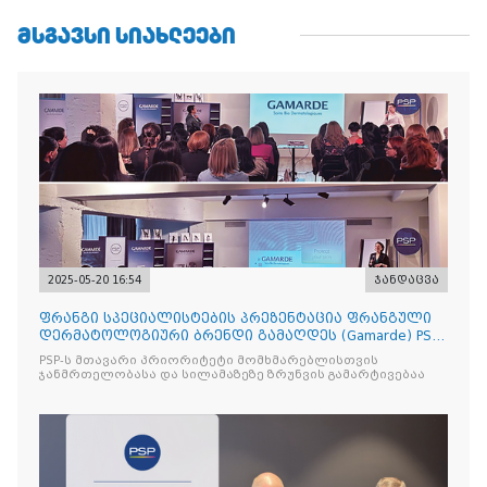
ᲛᲡᲒᲐᲕᲡᲘ ᲡᲘᲐᲮᲚᲔᲔᲑᲘ
2025-05-20 16:54
ჯანდაცვა
ფრანგი სპეციალისტების პრეზენტაცია ფრანგული
დერმატოლოგიური ბრენდი გამაღდეს (Gamarde) PSP-
ს ქსელის თან
PSP-ს მთავარი პრიორიტეტი მომხმარებლისთვის
ჯანმრთელობასა და სილამაზეზე ზრუნვის გამარტივებაა