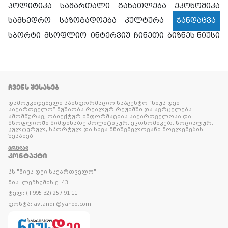
პოლიტიკა
სამართალი
განათლება
ეკონომიკა
სამხედრო
საზოგადოება
კულტურა
ჯანდაცვა
სპორტი
მსოფლიო
ინტერვიუ
ჩინეთი
ბიზნეს ნიუსი
ᲩᲕᲔᲜᲡ ᲨᲔᲡᲐᲮᲔᲑ
დამოუკიდებელი საინფორმაციო სააგენტო “ნიუს დეი
საქართველო” მუშაობს რეალურ რეჟიმში და ავრცელებს
ამომწურავ, ობიექტურ ინფორმაციას საქართველოსა და
მსოფლიოში მიმდინარე პოლიტიკურ, ეკონომიკურ, სოციალურ,
კულტურულ, სპორტულ და სხვა მნიშვნელოვანი მოვლენების
შესახებ.
ᲕᲠᲪᲚᲐᲓ
ᲙᲝᲜᲢᲐᲥᲢᲘ
პს "ნიუს დეი საქართველო"
მის: ლეჩხუმის ქ. 43
ტელ: (+995 32) 257 91 11
ფოსტა: avtandil@yahoo.com