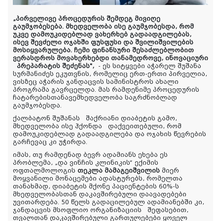
„
პირველივე
პროცედურის
შემდეგ
მივიღე
გაუმჯობესება
.
მხედველობა
ისე
გაუმჯობესდა,
რომ
უკვე
დამოუკიდებლად
ვახერხებ
გადაადგილებას
,
ისევ
შევძელი
ოჯახში
ფუსფუსი
და
შვილიშვილების
მოსიყვარულება
.
ჩემი
ფინანსური
შესაძლებლობით
ვერასდროს
მოვახერხებდი
თანამედროვე, ინოვაციური
პრეპარატის
შეძენას
",
-
ეს სიტყვები აჭარელ შუშანა
სურმანიძეს ეკუთვნის, რომელიც
ერთ
-
ერთი
პირველია
,
ვისზეც
აჭარის
ჯანდაცვის
სამინისტროს
ახალი
პროგრამა გავრცელდა.
მას
რამდენიმე
პროცედურის
ჩატარებისთანავემხედველობა
საგრძნობლად
გაუმჯობესდა.
ქალბატონ შუშანას
შაქრიანი
დიაბეტის
გამო
,
მხედველობა
ისე ჰქონდა
დაქვეითებული, რომ
დამოუკიდებლად
გადაადგილება
და
ოჯახის
წევრების
გარჩევაც კი
უჭირდა.
იმას, თუ რამდენად ბევრ ადამიანს ეხება ეს
პრობლემა, „და ვინჩის კლინიკის“ ექიმის
ოფთალმოლოგის
თეკლა მამაგეიშვილის
მიერ
მოყვანილი მონაცემები ადასტურებს, რომელთა
თანახმად, დიაბეტის მქონე პაციენტების 60%-ს
მხედველობასთან დაკავშირებული დაავადებები
უვითარდება. 50 წელს გადაცილებულ ადამიანებში კი,
ჯანდაცვის მსოფლიო ორგანიზაციის
შეფასებით,
თვალთან დაკავშირებული გართულებები ყოველ