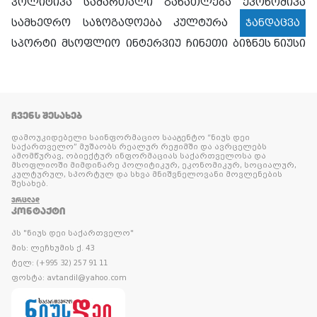
პოლიტიკა
სამართალი
განათლება
ეკონომიკა
სამხედრო
საზოგადოება
კულტურა
ჯანდაცვა
სპორტი
მსოფლიო
ინტერვიუ
ჩინეთი
ბიზნეს ნიუსი
ᲩᲕᲔᲜᲡ ᲨᲔᲡᲐᲮᲔᲑ
დამოუკიდებელი საინფორმაციო სააგენტო “ნიუს დეი
საქართველო” მუშაობს რეალურ რეჟიმში და ავრცელებს
ამომწურავ, ობიექტურ ინფორმაციას საქართველოსა და
მსოფლიოში მიმდინარე პოლიტიკურ, ეკონომიკურ, სოციალურ,
კულტურულ, სპორტულ და სხვა მნიშვნელოვანი მოვლენების
შესახებ.
ᲕᲠᲪᲚᲐᲓ
ᲙᲝᲜᲢᲐᲥᲢᲘ
პს "ნიუს დეი საქართველო"
მის: ლეჩხუმის ქ. 43
ტელ: (+995 32) 257 91 11
ფოსტა: avtandil@yahoo.com