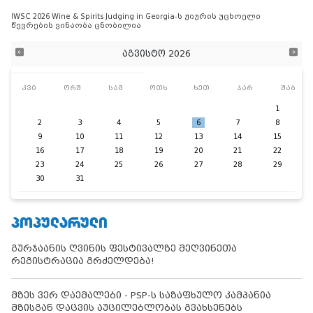
IWSC 2026 Wine & Spirits Judging in Georgia-ს ჟიურის უცხოელი
წევრების ვინაობა ცნობილია
აგვისტო 2026
კვი
ორშ
სამ
ოთხ
ხუთ
პარ
შაბ
1
2
3
4
5
6
7
8
9
10
11
12
13
14
15
16
17
18
19
20
21
22
23
24
25
26
27
28
29
30
31
ᲞᲝᲞᲣᲚᲐᲠᲣᲚᲘ
გურჯაანის ღვინის ფესტივალზე მეღვინეთა
რეგისტრაცია გრძელდება!
მზეს ვერ დაემალები - PSP-ს საზაფხულო კამპანია
მზისგან დაცვის აუცილებლობას გვახსენებს