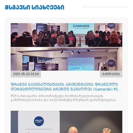
ᲛᲡᲒᲐᲕᲡᲘ ᲡᲘᲐᲮᲚᲔᲔᲑᲘ
2025-05-20 16:54
ჯანდაცვა
ფრანგი სპეციალისტების პრეზენტაცია ფრანგული
დერმატოლოგიური ბრენდი გამაღდეს (Gamarde) PSP-
ს ქსელის თან
PSP-ს მთავარი პრიორიტეტი მომხმარებლისთვის
ჯანმრთელობასა და სილამაზეზე ზრუნვის გამარტივებაა