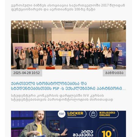
ესტუმრენ
ევროპული ბიზნეს ასოციაცია საქართველოში 2017 წლიდან
ფუნქციონირებს და აერთიანებს 100-ზე მეტი
2025-04-28 10:52
ჯანდაცვა
ქართველი სტომატოლოგებისა და
სტუდენტებისთვის PSP -ს ექსკლუზიური პარტნიორის
იტალიური ბრენდის Curasept-
სტუდენტური კონკურსის ფარგლებში IV-V კურსის
სტუდენტებისთვის პაროდონტოლოგიის ძირითადად