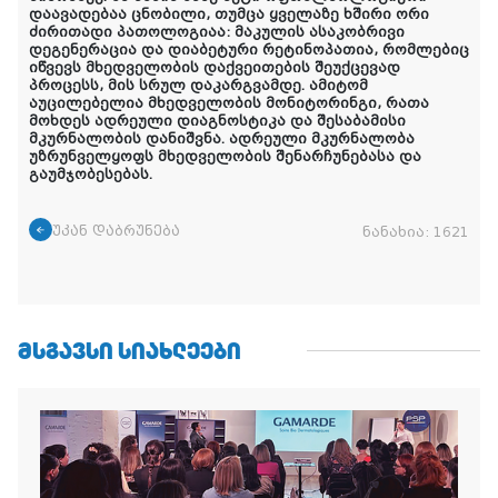
დაავადებაა ცნობილი,
თუმცა ყველაზე
ხშირი
ორ
ი
ძირითად
ი
პათოლოგია
ა:
მაკულის ასაკობრივი
დეგენერაცია და დიაბეტური რეტი
ნ
ოპათია
, რომლებიც
იწვევს
მხედველობის დაქვეითებ
ის შეუქცევად
პროცესს
, მის სრულ დაკარგვამდ
ე. ამიტომ
აუცილებელია მხედველობის მონიტორინგი, რათა
მოხდეს ადრეული დიაგნოსტიკა და შესაბამისი
მკურნალობის დანიშვნა. ადრეული მკურნალობა
უზრუნველყოფს მხედველობის შენარჩუნებასა და
გაუმჯობესებას.
უკან დაბრუნება
ნანახია:
1621
ᲛᲡᲒᲐᲕᲡᲘ ᲡᲘᲐᲮᲚᲔᲔᲑᲘ