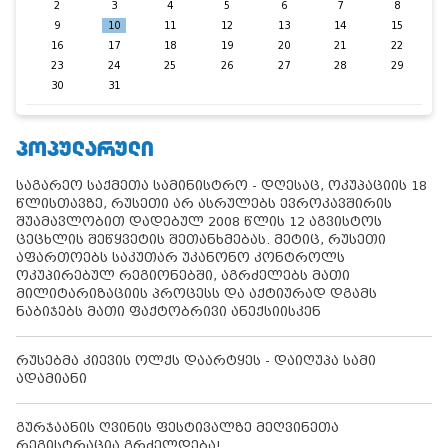
2
3
4
5
6
7
8
9
10
11
12
13
14
15
16
17
18
19
20
21
22
23
24
25
26
27
28
29
30
31
ᲞᲝᲞᲣᲚᲐᲠᲣᲚᲘ
საგარეო საქმეთა სამინისტრო - დღესაც, ოკუპაციის 18
წლისთავზე, რუსეთი არ ასრულებს ევროკავშირის
შუამავლობით დადებულ 2008 წლის 12 აგვისტოს
ცეცხლის შეწყვეტის შეთანხმებას. მეტიც, რუსეთი
აფართოებს საკუთარ უკანონო კონტროლს
ოკუპირებულ რეგიონებში, აგრძელებს მათი
მილიტარიზაციის პროცესს და აქტიურად დგამს
ნაბიჯებს მათი ფაქტობრივი ანექსიისკენ
რუსებმა კიევის ოლქს დაარტყეს - დაიღუპა სამი
ადამიანი
გურჯაანის ღვინის ფესტივალზე მეღვინეთა
რეგისტრაცია გრძელდება!