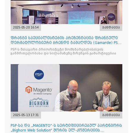
2025-05-20 16:54
ჯანდაცვა
ფრანგი სპეციალისტების პრეზენტაცია ფრანგული
დერმატოლოგიური ბრენდი გამაღდეს (Gamarde) PSP-
ს ქსელის თან
PSP-ს მთავარი პრიორიტეტი მომხმარებლისთვის
ჯანმრთელობასა და სილამაზეზე ზრუნვის გამარტივებაა
2025-05-13 17:31
ჯანდაცვა
PSP-სა და „MAGENTO“-ს სერტიფიცირებულ პარტნიორს
„Bighorn Web Solution“ შორის ელ-კომერციის