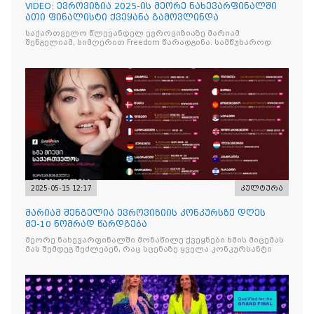
VIDEO: ევროვიზია 2025-ის მეორე ნახევარფინალში
ათი ფინალისტი ქვეყანა გამოვლინდა
საქართველო წლევანდელ ევროვიზიაზე მარიამ
შენგელიამ, სიმღერით Freedom წარადგინა. სამწუხაროდ
2025-05-15 12:17
კულტურა
მარიამ შენგელია ევროვიზიის კონკურსზე დღეს
მე-10 ნომრად წარდგება
მეორე ნახევარფინალში მონაწილე ქვეყნები ხმის მიცემას
მას შემდეგ შეძლებენ, რაც სცენაზე ყველა კონკურსანტი