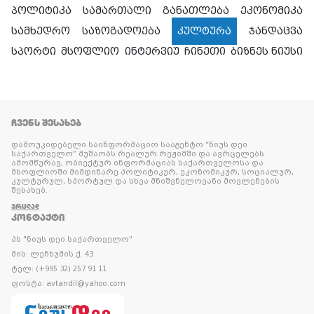
პოლიტიკა
სამართალი
განათლება
ეკონომიკა
სამხედრო
საზოგადოება
კულტურა
ჯანდაცვა
სპორტი
მსოფლიო
ინტერვიუ
ჩინეთი
ბიზნეს ნიუსი
ᲩᲕᲔᲜᲡ ᲨᲔᲡᲐᲮᲔᲑ
დამოუკიდებელი საინფორმაციო სააგენტო “ნიუს დეი
საქართველო” მუშაობს რეალურ რეჟიმში და ავრცელებს
ამომწურავ, ობიექტურ ინფორმაციას საქართველოსა და
მსოფლიოში მიმდინარე პოლიტიკურ, ეკონომიკურ, სოციალურ,
კულტურულ, სპორტულ და სხვა მნიშვნელოვანი მოვლენების
შესახებ.
ᲕᲠᲪᲚᲐᲓ
ᲙᲝᲜᲢᲐᲥᲢᲘ
პს "ნიუს დეი საქართველო"
მის: ლეჩხუმის ქ. 43
ტელ: (+995 32) 257 91 11
ფოსტა: avtandil@yahoo.com