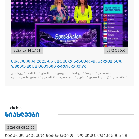
2025-05-14 17:01
კულტურა
ევროვიზია 2025-ის პირველ ნახევარფინალში ათი
ფინალისტი ქვეყანა გამოვლინდა
კონკურსის წესების მიხედვით, ნახევარფინალიდან
ფინალში გადასვლას მხოლოდ მაყურებელი წყვეტს და ხმის
clickss
ᲡᲘᲐᲮᲚᲔᲔᲑᲘ
2026-08-08 11:00
საგარეო საქმეთა სამინისტრო - დღესაც, ოკუპაციის 18