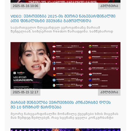
2025-05-16 10:06
კულტურა
VIDEO: ევროვიზია 2025-ის მეორე ნახევარფინალში
ათი ფინალისტი ქვეყანა გამოვლინდა
საქართველო წლევანდელ ევროვიზიაზე მარიამ
შენგელიამ, სიმღერით Freedom წარადგინა. სამწუხაროდ
2025-05-15 12:17
კულტურა
მარიამ შენგელია ევროვიზიის კონკურსზე დღეს
მე-10 ნომრად წარდგება
მეორე ნახევარფინალში მონაწილე ქვეყნები ხმის მიცემას
მას შემდეგ შეძლებენ, რაც სცენაზე ყველა კონკურსანტი