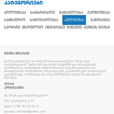
ᲙᲐᲢᲔᲒᲝᲠᲘᲔᲑᲘ
პოლიტიკა
სამართალი
განათლება
ეკონომიკა
სამხედრო
საზოგადოება
კულტურა
ჯანდაცვა
სპორტი
მსოფლიო
ინტერვიუ
ჩინეთი
ბიზნეს ნიუსი
ᲩᲕᲔᲜᲡ ᲨᲔᲡᲐᲮᲔᲑ
დამოუკიდებელი საინფორმაციო სააგენტო “ნიუს დეი
საქართველო” მუშაობს რეალურ რეჟიმში და ავრცელებს
ამომწურავ, ობიექტურ ინფორმაციას საქართველოსა და
მსოფლიოში მიმდინარე პოლიტიკურ, ეკონომიკურ, სოციალურ,
კულტურულ, სპორტულ და სხვა მნიშვნელოვანი მოვლენების
შესახებ.
ᲕᲠᲪᲚᲐᲓ
ᲙᲝᲜᲢᲐᲥᲢᲘ
პს "ნიუს დეი საქართველო"
მის: ლეჩხუმის ქ. 43
ტელ: (+995 32) 257 91 11
ფოსტა: avtandil@yahoo.com