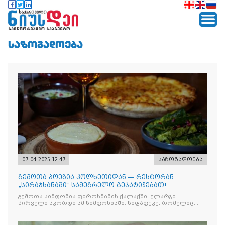
ᲡᲐᲖᲝᲒᲐᲓᲝᲔᲑᲐ
07-04-2025 12:47
საზოგადოება
გემოთა პოეზია კოლხეთიდან — რესტორან
„სირაჯხანაში“ სამეგრელო გეპატიჟებათ!
გემოთა სიმფონია ფიროსმანის ქალაქში. ელარჯი —
პირველი აკორდი ამ სიმფონიაში. სიფაფუკე, რომელიც
ზღვის