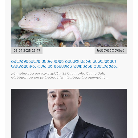
03-04-2025 12:47
საზოგადოება
გალაყებული ქვირითის გენეტიკური ანალიზით
დადგინდა, რომ ეს სახეობა ფოჩიანი გველკუაა
(Cheloserpentus pochii), რომელიც ფრანგმა
კავკასიონი ოლიგოცენში, 25 მილიონი წლის წინ,
პალეობიოლოგმა ოლივიე ბლომანჟემ აღწერა
არაბეთისა და ევრაზიის ტექტონიკური ფილების
სუბდიქციის შედეგად