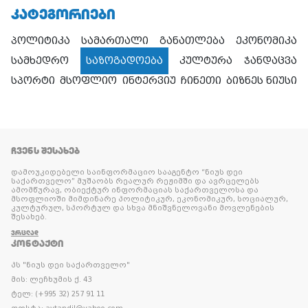
ᲙᲐᲢᲔᲒᲝᲠᲘᲔᲑᲘ
პოლიტიკა
სამართალი
განათლება
ეკონომიკა
სამხედრო
საზოგადოება
კულტურა
ჯანდაცვა
სპორტი
მსოფლიო
ინტერვიუ
ჩინეთი
ბიზნეს ნიუსი
ᲩᲕᲔᲜᲡ ᲨᲔᲡᲐᲮᲔᲑ
დამოუკიდებელი საინფორმაციო სააგენტო “ნიუს დეი
საქართველო” მუშაობს რეალურ რეჟიმში და ავრცელებს
ამომწურავ, ობიექტურ ინფორმაციას საქართველოსა და
მსოფლიოში მიმდინარე პოლიტიკურ, ეკონომიკურ, სოციალურ,
კულტურულ, სპორტულ და სხვა მნიშვნელოვანი მოვლენების
შესახებ.
ᲕᲠᲪᲚᲐᲓ
ᲙᲝᲜᲢᲐᲥᲢᲘ
პს "ნიუს დეი საქართველო"
მის: ლეჩხუმის ქ. 43
ტელ: (+995 32) 257 91 11