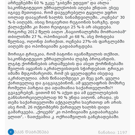
არჩევნებში 60 % უკვე "ჯიბეში უდევთ" და ახლა
საკონსტიტუციო უმრავლესობის აღება უნდათ. ესეც
იგივე მეთოდია, რომ დაუჯერებელი ტყუილი უფრო
იოლად დააჯერონ ხალხს. სინამდვილეში, „ოცნება“ 30
%-ს აიღებს, ისიც ზოგიერთი რეგიონის ხარჯზე, დიდ
ქალაქებში კი მათი რეიტიგი 25 %-ს არ ასცდება.
როგორც 2012 წელს აიღო „ნაციონალურმა მოძრაობამ“
თბილისში 27 %, ოპოზიციამ კი 68 %, ასე მოხდება
წელსაც, ოღონდ პირიქით, ოცნება 27%-ის ფარგლებში
აიღებს და ოპოზიციაში გადაბარგდება.
მორიგი ტრიუკია, რომ ბატონი ივანიშვილის თქმით,
საკონსტიტუციო უმრავლესობა ლგბტ პროგანდის,
ლგბტ ქორწინების არდაშვების და ასეთ ქორწინებაში
შვილის აყვანის აკრძალვისთვის სჭირდებათ. ტრიუკი
იმაში მდგომარეობს, რომ ეს ყველაფერი ისედაც
აკრძალულია. ამის წინააღმდეგი კი მეც ვარ, ყველა
ქართველიც და გაგვაგებინონ, ამ ყველაფრის მომხრე
რომელი პარტია და ადამიანია საქართველოში?!
გვაჯერებენ, ვითომ 60 % აქვთ და ამ ცვლილებების
განსახორციელებლად 90 % უნდა აიღონ, არადა, ეს
თემა საქართველოში აქტუალური საერთოდ არ არის.
ასე რომ, 26 ოქტომბერს ქართველ ხალხს დიდი
გამარჯვება, „ქოცებს“ კი ოპოზიციაში გადაბარგება
ელით
", - ნათქვამია კ. ოქრიაშვილის განცხადებაში.
უკან დაბრუნება
ნანახია:
1197