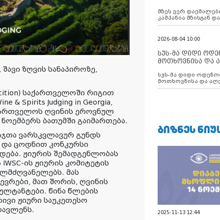
აუცილებლობას გ
მზეს ვერ დაემალები
კამპანია მზისგან 
გვახსენებს
2026-08-04 10:00
სუს-მა დიდი ოდ
მოთხოვნისა და ა
 შავი ზღვის სანაპიროზე,
ბათუმის მერიის
სუს-მა დიდი ოდენობით ქრთამის
დააკავა
მოთხოვნისა და აღე
მერიის თანამშრომ
mpetition) საქართველოში რიგით
& Spirits Judging in Georgia,
აქართველოს ღვინის ეროვნულ
ნოემბერს ბათუმში გაიმართება.
ᲑᲘᲖᲜᲔᲡ ᲜᲘᲣ
აჯთა ვარსკვლავურ გუნდს
 და ცოდნით კონკურსი
დება. ჟიურის შემადგენლობას
IWSC-ის ჟიურის კომიტეტის
ელმძღვანელებს. მას
ვრები, მათ შორის, ღვინის
ულტანტები. წინა წლების
ივი ჟიური საუკეთესო
ოავლენს.
2025-11-13 12:44