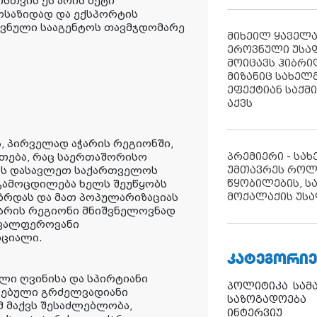
სთვის ეს არის მეტი
ოსაზიდად და ექსპორტის
როვნული სააგენტოს თავმჯდომარე
მიხეილ ყაველ
ეროვნული უსა
მოიცავს ჰიბრ
მიზანიც სახელმ
ეფექტიან საქმ
აქვს
, პირველად აჭარის რეგიონში,
პრემიერი - სა
რთება, რაც საერთაშორისო
უმთავრეს როლ
ბას დასავლეთ საქართველოს
წყობილების, ს
 გამოცდილება ხელს შეუწყობს
მოქალაქის უსა
ზრდას და მათ პოპულარიზაციას
ჭარის რეგიონი მნიშვნელოვნად
ავალფეროვანი
ნციალი.
ᲙᲐᲢᲔᲒᲝᲠᲘᲔ
ული ღვინისა და სპირტიანი
პოლიტიკა
სამ
ბებული გრძელვადიანი
საზოგადოება
მ მაქვს შესაძლებლობა,
ინტერვიუ