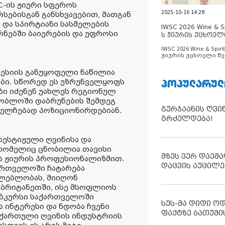
C-ის ჟიური სფეროს
2025-10-16 14:28
რსებისგან განსხვავებით, მათგან
ა და სპირტიანი სასმელების
IWSC 2026 Wine & Spi
რნებში ბაიერების და უფროსი
ს ჟიურის უცხოელ
ცნობილია
IWSC 2026 Wine & Spirit
ჟიურის უცხოელი წე
ცნობილია
სესიის განუყოფელი ნაწილია
ᲞᲝᲞᲣᲚᲐᲠᲣᲚ
ები. სწორედ ეს უზრუნველყოფს
ბი იძენენ უახლეს რეგიონულ
ობლოში დაბრუნების შემდეგ
გურჯაანის ღვი
 ელჩებად პოზიციონირდებიან.
გრძელდება!
ესტიჟული ღვინისა და
რომელიც ცნობილია თავისი
მზეს ვერ დაემა
ა ჟიურის პროფესიონალიზმით.
დაცვის აუცილე
ართველოში ჩატარება
ძლებლობას, მიიღონ
ბრიტანეთში, ისე მსოფლიოს
კონკურსი საქართველოში
სუს-მა დიდი ო
ა ინტერესი და ნდობა ჩვენი
ფაქტზე ბათუმი
ე ქართული ღვინის ინდუსტრიის