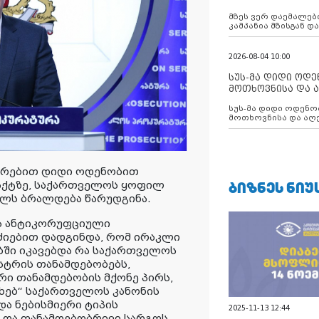
აუცილებლობას გ
მზეს ვერ დაემალები
კამპანია მზისგან 
გვახსენებს
2026-08-04 10:00
სუს-მა დიდი ოდ
მოთხოვნისა და ა
ბათუმის მერიის
სუს-მა დიდი ოდენობით ქრთამის
დააკავა
მოთხოვნისა და აღე
მერიის თანამშრომ
თრებით დიდი ოდენობით
ᲑᲘᲖᲜᲔᲡ ᲜᲘᲣ
აქტზე, საქართველოს ყოფილ
ილს ბრალდება წარუდგინა.
ს ანტიკორუფციული
ძიებით დადგინდა, რომ ირაკლი
ბში იკავებდა რა საქართველოს
სტრის თანამდებობებს,
ი თანამდებობის მქონე პირს,
ხებ“ საქართველოს კანონის
ა ნებისმიერი ტიპის
2025-11-13 12:44
ა და თანამდებობრივი სარგოს