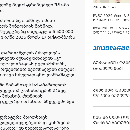
ხელზე რეგისტრირებულ შპს-ში
2025-10-16 14:28
ი.
IWSC 2026 Wine & Spi
ძირითადი ნაწილი მისი
ს ჟიურის უცხოელ
ცნობილია
როს შენიღბვის მიზნით,
IWSC 2026 Wine & Spirit
შედეგადაც მიღებული 6 500 000
ჟიურის უცხოელი წე
ცნობილია
 იქნა 2025 წლის 17 ოქტომბერს
ᲞᲝᲞᲣᲚᲐᲠᲣᲚ
ი ღარიბაშვილს ბრალდება
ხლის მესამე ნაწილის ,,გ“
გურჯაანის ღვი
 ლეგალიზაციას გულისხმობს,
გრძელდება!
 ოდენობით შემოსავლის მიღება.
თავი სრულად ცნო დამნაშავედ.
ში მიმართავს სასამართლოს
მზეს ვერ დაემა
კვეთის ღონისძიების სახედ
დაცვის აუცილე
 შესახებ, რომლის
ფულადი თანხით, ასევე უძრავი
კურატურა მოითხოვს
სუს-მა დიდი ო
ვალდებულებების დაკისრებას,
ფაქტზე ბათუმი
პასპორტის სამართალდამცავი