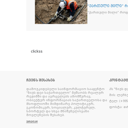
“ქართული მილი” 
“ქართული მილი” რო
clickss
ᲩᲕᲔᲜᲡ ᲨᲔᲡᲐᲮᲔᲑ
ᲙᲝᲜᲢᲐᲥ
დამოუკიდებელი საინფორმაციო სააგენტო
პს "ნიუს 
“ნიუს დეი საქართველო” მუშაობს რეალურ
მის: ლეჩხუ
რეჟიმში და ავრცელებს ამომწურავ,
ობიექტურ ინფორმაციას საქართველოსა და
ტელ: (+995 
მსოფლიოში მიმდინარე პოლიტიკურ,
ფოსტა: avt
ეკონომიკურ, სოციალურ, კულტურულ,
სპორტულ და სხვა მნიშვნელოვანი
მოვლენების შესახებ.
ᲕᲠᲪᲚᲐᲓ