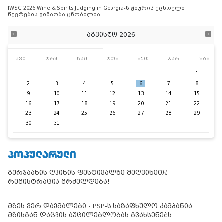
IWSC 2026 Wine & Spirits Judging in Georgia-ს ჟიურის უცხოელი
წევრების ვინაობა ცნობილია
აგვისტო 2026
კვი
ორშ
სამ
ოთხ
ხუთ
პარ
შაბ
1
2
3
4
5
6
7
8
9
10
11
12
13
14
15
16
17
18
19
20
21
22
23
24
25
26
27
28
29
30
31
ᲞᲝᲞᲣᲚᲐᲠᲣᲚᲘ
გურჯაანის ღვინის ფესტივალზე მეღვინეთა
რეგისტრაცია გრძელდება!
მზეს ვერ დაემალები - PSP-ს საზაფხულო კამპანია
მზისგან დაცვის აუცილებლობას გვახსენებს