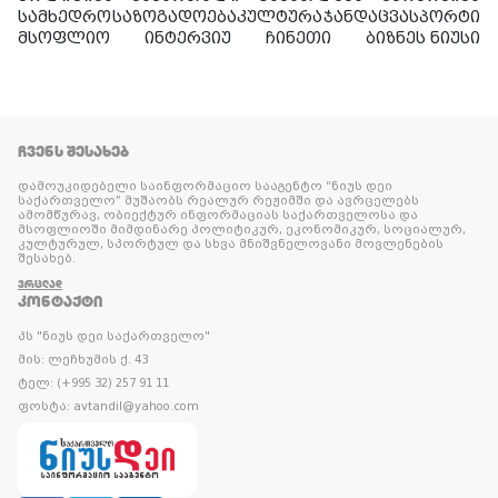
სამხედრო
საზოგადოება
კულტურა
ჯანდაცვა
სპორტი
მსოფლიო
ინტერვიუ
ჩინეთი
ბიზნეს ნიუსი
ᲩᲕᲔᲜᲡ ᲨᲔᲡᲐᲮᲔᲑ
დამოუკიდებელი საინფორმაციო სააგენტო “ნიუს დეი
საქართველო” მუშაობს რეალურ რეჟიმში და ავრცელებს
ამომწურავ, ობიექტურ ინფორმაციას საქართველოსა და
მსოფლიოში მიმდინარე პოლიტიკურ, ეკონომიკურ, სოციალურ,
კულტურულ, სპორტულ და სხვა მნიშვნელოვანი მოვლენების
შესახებ.
ᲕᲠᲪᲚᲐᲓ
ᲙᲝᲜᲢᲐᲥᲢᲘ
პს "ნიუს დეი საქართველო"
მის: ლეჩხუმის ქ. 43
ტელ: (+995 32) 257 91 11
ფოსტა: avtandil@yahoo.com