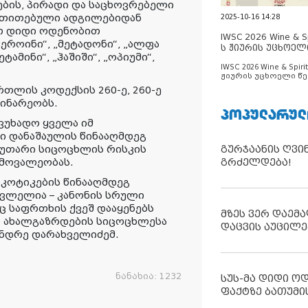
ბის, პირადი და საცხოვრებელი
 მითითებული ადგილებიდან
2025-10-16 14:28
თ დიდი ოდენობით
IWSC 2026 Wine & Spi
ეროინი“, „მეტადონი“, „ალფა
ს ჟიურის უცხოელ
ეტამინი“, „ჰაშიში“, „ოპიუმი“,
ცნობილია
IWSC 2026 Wine & Spirit
ჟიურის უცხოელი წე
ცნობილია
თლის კოდექსის 260-ე, 260-ე
დინარეობს.
ᲞᲝᲞᲣᲚᲐᲠᲣᲚ
ვუხადო ყველა იმ
ი დანაშაულის წინააღმდეგ
უთარი სიცოცხლის რისკის
გურჯაანის ღვი
 მოვალეობას.
გრძელდება!
რკოტიკების წინააღმდეგ
ვლელია – კანონის სრული
ნც საფრთხის ქვეშ დააყენებს
მზეს ვერ დაემა
კი ახალგაზრდების სიცოცხლესა
დაცვის აუცილე
ანდრე დარახველიძემ.
ნანახია:
1232
სუს-მა დიდი ო
ფაქტზე ბათუმი