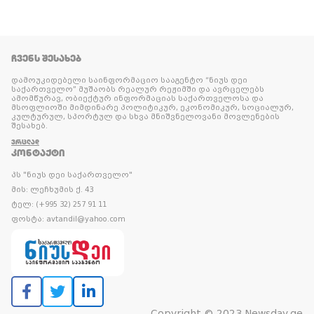
ᲩᲕᲔᲜᲡ ᲨᲔᲡᲐᲮᲔᲑ
დამოუკიდებელი საინფორმაციო სააგენტო “ნიუს დეი
საქართველო” მუშაობს რეალურ რეჟიმში და ავრცელებს
ამომწურავ, ობიექტურ ინფორმაციას საქართველოსა და
მსოფლიოში მიმდინარე პოლიტიკურ, ეკონომიკურ, სოციალურ,
კულტურულ, სპორტულ და სხვა მნიშვნელოვანი მოვლენების
შესახებ.
ᲕᲠᲪᲚᲐᲓ
ᲙᲝᲜᲢᲐᲥᲢᲘ
პს "ნიუს დეი საქართველო"
მის: ლეჩხუმის ქ. 43
ტელ: (+995 32) 257 91 11
ფოსტა: avtandil@yahoo.com
Copyright © 2023 Newsday.ge