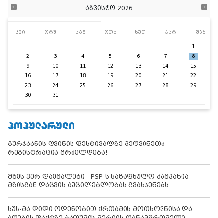
აგვისტო 2026
კვი
ორშ
სამ
ოთხ
ხუთ
პარ
შაბ
1
2
3
4
5
6
7
8
9
10
11
12
13
14
15
16
17
18
19
20
21
22
23
24
25
26
27
28
29
30
31
ᲞᲝᲞᲣᲚᲐᲠᲣᲚᲘ
გურჯაანის ღვინის ფესტივალზე მეღვინეთა
რეგისტრაცია გრძელდება!
მზეს ვერ დაემალები - PSP-ს საზაფხულო კამპანია
მზისგან დაცვის აუცილებლობას გვახსენებს
სუს-მა დიდი ოდენობით ქრთამის მოთხოვნისა და
აღების ფაქტზე ბათუმის მერიის თანამშრომელი