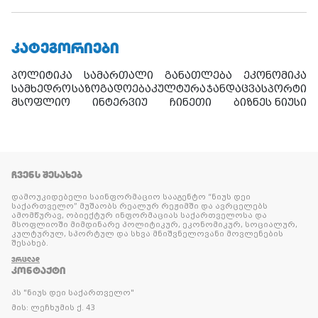
ᲙᲐᲢᲔᲒᲝᲠᲘᲔᲑᲘ
პოლიტიკა
სამართალი
განათლება
ეკონომიკა
სამხედრო
საზოგადოება
კულტურა
ჯანდაცვა
სპორტი
მსოფლიო
ინტერვიუ
ჩინეთი
ბიზნეს ნიუსი
ᲩᲕᲔᲜᲡ ᲨᲔᲡᲐᲮᲔᲑ
დამოუკიდებელი საინფორმაციო სააგენტო “ნიუს დეი
საქართველო” მუშაობს რეალურ რეჟიმში და ავრცელებს
ამომწურავ, ობიექტურ ინფორმაციას საქართველოსა და
მსოფლიოში მიმდინარე პოლიტიკურ, ეკონომიკურ, სოციალურ,
კულტურულ, სპორტულ და სხვა მნიშვნელოვანი მოვლენების
შესახებ.
ᲕᲠᲪᲚᲐᲓ
ᲙᲝᲜᲢᲐᲥᲢᲘ
პს "ნიუს დეი საქართველო"
მის: ლეჩხუმის ქ. 43