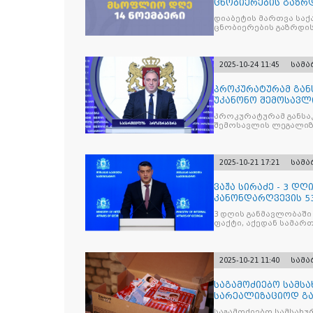
ცნობიერების გაზრდ
მიზნით
დიაბეტის მართვა სა
ცნობიერების გაზრდის
2025-10-24 11:45
სამ
პროკურატურამ გა
უკანონო შემოსავლ
საქართველოს ყოფ
პროკურატურამ განსა
შემოსავლის ლეგალიზ
პრემიერ-მინისტრს -
წარუდგინა
2025-10-21 17:21
სამ
ვაჟა სირაძე - 3 დ
კანონდარღვევის 53
სამართალდამრღვე
3 დღის განმავლობაში
ფაქტი, აქედან სამარ
ნაწილი უკვე დაკავებ
2025-10-21 11:40
სამ
საგამოძიებო სამსა
სარეალიზაციოდ გა
„Jacobs Monar
საგამოძიებო სამსახუ