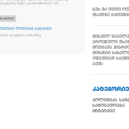
რთეულზე მეტი „Jacobs Monarch”-ის
კანონო ნიშანდებული ერთჯერადი ყავა
სუს-მა დიდი ო
ი „Raffaello”-ს სასაქონლო ნიშნით
ფაქტზე ბათუმი
ი ტკბილეული
ეს ნიუსი
როგორც ლიდერი ბაზარზე
გორც ლიდერი ბაზარზე
მიხეილ ყაველ
ეროვნული უსა
მოიცავს ჰიბრ
მიზანიც სახელმ
ეფექტიან საქმ
აქვს
ᲙᲐᲢᲔᲒᲝᲠᲘᲔ
პოლიტიკა
სამ
საზოგადოება
ინტერვიუ