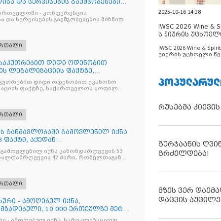
ისა და სერვისების გაუმჯობესების
2025-10-16 14:28
ქართველოში - კონფერენცია
ა და სერვისების გაუმჯობესების მიზნით
IWSC 2026 Wine & Spi
ს ჟიურის უცხოელ
ცნობილია
ართალი
IWSC 2026 Wine & Spirit
ჟიურის უცხოელი წე
ცნობილია
ნსაკუთრებით დიდი ოდენობით
ის ლეგალიზაციის ფაქტზე,
ილ პ
ᲞᲝᲞᲣᲚᲐᲠᲣᲚ
კუთრებით დიდი ოდენობით უკანონო
აციის ფაქტზე, საქართველოს ყოფილ
 ირაკლი ღარიბაშვილს ბრალდება
რუსებმა კიევის
ართალი
ღის განმავლობაში გამოვლენილ იქნა
 ფაქტი, აქედან
გურჯაანის ღვი
ვია
 გამოვლენილ იქნა კანონდარღვევის 53
გრძელდება!
თალდამრღვევია 42 პირი, რომელთაგან
ულია
ართალი
მზეს ვერ დაემა
დაცვის აუცილე
ხური - ამოღებულ იქნა,
მზადებული, 10 000 ერთეულზე მეტი
რი - ამოღებულ იქნა, სარეალიზაციოდ