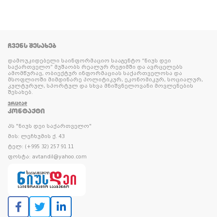
ᲩᲕᲔᲜᲡ ᲨᲔᲡᲐᲮᲔᲑ
დამოუკიდებელი საინფორმაციო სააგენტო “ნიუს დეი
საქართველო” მუშაობს რეალურ რეჟიმში და ავრცელებს
ამომწურავ, ობიექტურ ინფორმაციას საქართველოსა და
მსოფლიოში მიმდინარე პოლიტიკურ, ეკონომიკურ, სოციალურ,
კულტურულ, სპორტულ და სხვა მნიშვნელოვანი მოვლენების
შესახებ.
ᲕᲠᲪᲚᲐᲓ
ᲙᲝᲜᲢᲐᲥᲢᲘ
პს "ნიუს დეი საქართველო"
მის: ლეჩხუმის ქ. 43
ტელ: (+995 32) 257 91 11
ფოსტა: avtandil@yahoo.com