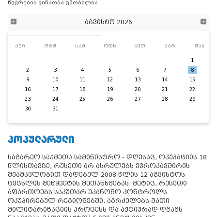
წევრების ვინაობა ცნობილია
აგვისტო 2026
კვი
ორშ
სამ
ოთხ
ხუთ
პარ
შაბ
1
2
3
4
5
6
7
8
9
10
11
12
13
14
15
16
17
18
19
20
21
22
23
24
25
26
27
28
29
30
31
ᲞᲝᲞᲣᲚᲐᲠᲣᲚᲘ
საგარეო საქმეთა სამინისტრო - დღესაც, ოკუპაციის 18
წლისთავზე, რუსეთი არ ასრულებს ევროკავშირის
შუამავლობით დადებულ 2008 წლის 12 აგვისტოს
ცეცხლის შეწყვეტის შეთანხმებას. მეტიც, რუსეთი
აფართოებს საკუთარ უკანონო კონტროლს
ოკუპირებულ რეგიონებში, აგრძელებს მათი
მილიტარიზაციის პროცესს და აქტიურად დგამს