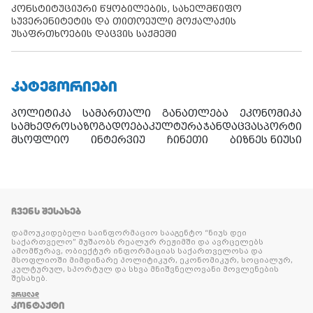
კონსტიტუციური წყობილების, სახელმწიფო
სუვერენიტეტის და თითოეული მოქალაქის
უსაფრთხოების დაცვის საქმეში
ᲙᲐᲢᲔᲒᲝᲠᲘᲔᲑᲘ
პოლიტიკა
სამართალი
განათლება
ეკონომიკა
სამხედრო
საზოგადოება
კულტურა
ჯანდაცვა
სპორტი
მსოფლიო
ინტერვიუ
ჩინეთი
ბიზნეს ნიუსი
ᲩᲕᲔᲜᲡ ᲨᲔᲡᲐᲮᲔᲑ
დამოუკიდებელი საინფორმაციო სააგენტო “ნიუს დეი
საქართველო” მუშაობს რეალურ რეჟიმში და ავრცელებს
ამომწურავ, ობიექტურ ინფორმაციას საქართველოსა და
მსოფლიოში მიმდინარე პოლიტიკურ, ეკონომიკურ, სოციალურ,
კულტურულ, სპორტულ და სხვა მნიშვნელოვანი მოვლენების
შესახებ.
ᲕᲠᲪᲚᲐᲓ
ᲙᲝᲜᲢᲐᲥᲢᲘ