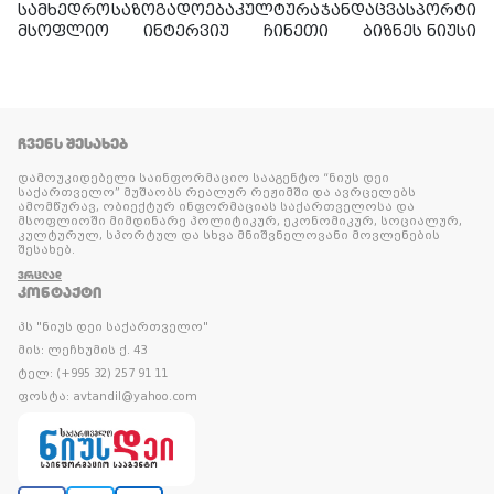
სამხედრო
საზოგადოება
კულტურა
ჯანდაცვა
სპორტი
მსოფლიო
ინტერვიუ
ჩინეთი
ბიზნეს ნიუსი
ᲩᲕᲔᲜᲡ ᲨᲔᲡᲐᲮᲔᲑ
დამოუკიდებელი საინფორმაციო სააგენტო “ნიუს დეი
საქართველო” მუშაობს რეალურ რეჟიმში და ავრცელებს
ამომწურავ, ობიექტურ ინფორმაციას საქართველოსა და
მსოფლიოში მიმდინარე პოლიტიკურ, ეკონომიკურ, სოციალურ,
კულტურულ, სპორტულ და სხვა მნიშვნელოვანი მოვლენების
შესახებ.
ᲕᲠᲪᲚᲐᲓ
ᲙᲝᲜᲢᲐᲥᲢᲘ
პს "ნიუს დეი საქართველო"
მის: ლეჩხუმის ქ. 43
ტელ: (+995 32) 257 91 11
ფოსტა: avtandil@yahoo.com