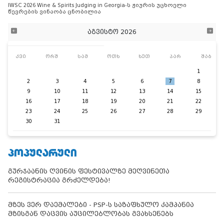
IWSC 2026 Wine & Spirits Judging in Georgia-ს ჟიურის უცხოელი
წევრების ვინაობა ცნობილია
აგვისტო 2026
კვი
ორშ
სამ
ოთხ
ხუთ
პარ
შაბ
1
2
3
4
5
6
7
8
9
10
11
12
13
14
15
16
17
18
19
20
21
22
23
24
25
26
27
28
29
30
31
ᲞᲝᲞᲣᲚᲐᲠᲣᲚᲘ
გურჯაანის ღვინის ფესტივალზე მეღვინეთა
რეგისტრაცია გრძელდება!
მზეს ვერ დაემალები - PSP-ს საზაფხულო კამპანია
მზისგან დაცვის აუცილებლობას გვახსენებს