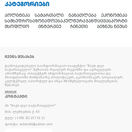
ᲙᲐᲢᲔᲒᲝᲠᲘᲔᲑᲘ
პოლიტიკა
სამართალი
განათლება
ეკონომიკა
სამხედრო
საზოგადოება
კულტურა
ჯანდაცვა
სპორტი
მსოფლიო
ინტერვიუ
ჩინეთი
ბიზნეს ნიუსი
ᲩᲕᲔᲜᲡ ᲨᲔᲡᲐᲮᲔᲑ
დამოუკიდებელი საინფორმაციო სააგენტო “ნიუს დეი
საქართველო” მუშაობს რეალურ რეჟიმში და ავრცელებს
ამომწურავ, ობიექტურ ინფორმაციას საქართველოსა და
მსოფლიოში მიმდინარე პოლიტიკურ, ეკონომიკურ, სოციალურ,
კულტურულ, სპორტულ და სხვა მნიშვნელოვანი მოვლენების
შესახებ.
ᲕᲠᲪᲚᲐᲓ
ᲙᲝᲜᲢᲐᲥᲢᲘ
პს "ნიუს დეი საქართველო"
მის: ლეჩხუმის ქ. 43
ტელ: (+995 32) 257 91 11
ფოსტა: avtandil@yahoo.com