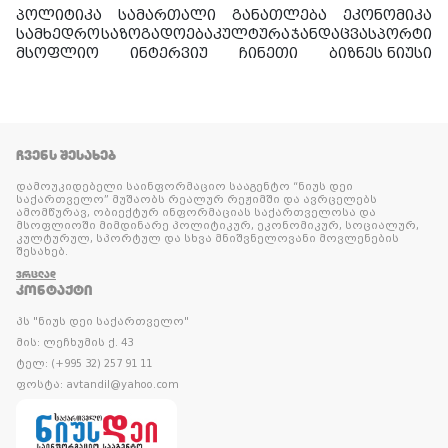
პოლიტიკა
სამართალი
განათლება
ეკონომიკა
სამხედრო
საზოგადოება
კულტურა
ჯანდაცვა
სპორტი
მსოფლიო
ინტერვიუ
ჩინეთი
ბიზნეს ნიუსი
ᲩᲕᲔᲜᲡ ᲨᲔᲡᲐᲮᲔᲑ
დამოუკიდებელი საინფორმაციო სააგენტო “ნიუს დეი
საქართველო” მუშაობს რეალურ რეჟიმში და ავრცელებს
ამომწურავ, ობიექტურ ინფორმაციას საქართველოსა და
მსოფლიოში მიმდინარე პოლიტიკურ, ეკონომიკურ, სოციალურ,
კულტურულ, სპორტულ და სხვა მნიშვნელოვანი მოვლენების
შესახებ.
ᲕᲠᲪᲚᲐᲓ
ᲙᲝᲜᲢᲐᲥᲢᲘ
პს "ნიუს დეი საქართველო"
მის: ლეჩხუმის ქ. 43
ტელ: (+995 32) 257 91 11
ფოსტა: avtandil@yahoo.com