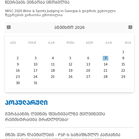
წევრების ვინაობა ცნობილია
IWSC 2026 Wine & Spirits Judging in Georgia-ს ჟიურის უცხოელი
წევრების ვინაობა ცნობილია
აგვისტო 2026
კვი
ორშ
სამ
ოთხ
ხუთ
პარ
შაბ
1
2
3
4
5
6
7
8
9
10
11
12
13
14
15
16
17
18
19
20
21
22
23
24
25
26
27
28
29
30
31
ᲞᲝᲞᲣᲚᲐᲠᲣᲚᲘ
გურჯაანის ღვინის ფესტივალზე მეღვინეთა
რეგისტრაცია გრძელდება!
მზეს ვერ დაემალები - PSP-ს საზაფხულო კამპანია