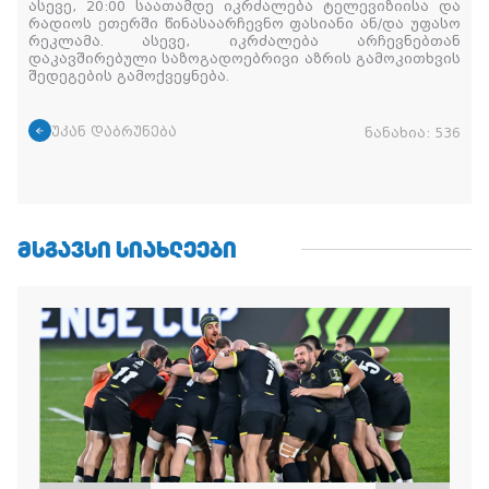
ასევე, 20:00 საათამდე იკრძალება ტელევიზიისა და
რადიოს ეთერში წინასაარჩევნო ფასიანი ან/და უფასო
რეკლამა. ასევე, იკრძალება არჩევნებთან
დაკავშირებული საზოგადოებრივი აზრის გამოკითხვის
შედეგების გამოქვეყნება.
უკან დაბრუნება
ნანახია:
536
ᲛᲡᲒᲐᲕᲡᲘ ᲡᲘᲐᲮᲚᲔᲔᲑᲘ