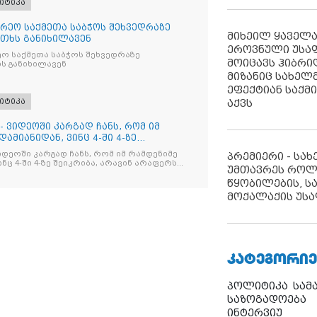
იტიკა
რეო საქმეთა საბჭოს შეხვედრაზე
მიხეილ ყაველ
თხს განიხილავენ
ეროვნული უსა
ო საქმეთა საბჭოს შეხვედრაზე
მოიცავს ჰიბრ
ს განიხილავენ
მიზანიც სახელმ
ეფექტიან საქმ
იტიკა
აქვს
- ვიდეოში კარგად ჩანს, რომ იმ
ამიანიდან, ვინც 4-ში 4-ზე
იდეოში კარგად ჩანს, რომ იმ რამდენიმე
პრემიერი - სა
ნც 4-ში 4-ზე შეიკრიბა, არავინ არაფერს
უმთავრეს როლ
და არც ვექილი. ამ "ხალხის მდინარეში"
მოჩნდა, ვინც დინების საწინააღმდეგოდ
წყობილების, ს
მოქალაქის უსა
ᲙᲐᲢᲔᲒᲝᲠᲘᲔ
პოლიტიკა
სამ
საზოგადოება
ინტერვიუ