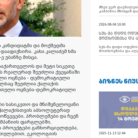
აუცილებლობას გ
მზეს ვერ დაემალები
კამპანია მზისგან 
გვახსენებს
2026-08-04 10:00
სუს-მა დიდი ოდ
მოთხოვნისა და ა
ბათუმის მერიის
 კანდიდატმა და მოქმედმა
სუს-მა დიდი ოდენობით ქრთამის
დააკავა
 დააფიქსირა. კახა კალაძემ ხმა
მოთხოვნისა და აღე
მერიის თანამშრომ
ე უბანზე მისცა.
ა საქართველოს და მეტი სიკეთე
ს რეალურად შეუძლია ქვეყანაში
ული ოცნება - დემოკრატიული
ᲑᲘᲖᲜᲔᲡ ᲜᲘᲣ
ლსაც შეუძლია ქალაქის
ართული ოცნება-დემოკრატიული
რი სასიკეთო და მნიშვნელოვანი
ქალაქისთვის აბსოლუტურად
ოწვევები, პრობლემები და ჩვენ
ამპანიის ფარგლებში,
ა პროექტები განხორციელდება,
რთულებით, ეკოლოგიის
2025-11-13 12:44