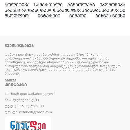
პოლიტიკა
სამართალი
განათლება
ეკონომიკა
სამხედრო
საზოგადოება
კულტურა
ჯანდაცვა
სპორტი
მსოფლიო
ინტერვიუ
ჩინეთი
ბიზნეს ნიუსი
ᲩᲕᲔᲜᲡ ᲨᲔᲡᲐᲮᲔᲑ
დამოუკიდებელი საინფორმაციო სააგენტო “ნიუს დეი
საქართველო” მუშაობს რეალურ რეჟიმში და ავრცელებს
ამომწურავ, ობიექტურ ინფორმაციას საქართველოსა და
მსოფლიოში მიმდინარე პოლიტიკურ, ეკონომიკურ, სოციალურ,
კულტურულ, სპორტულ და სხვა მნიშვნელოვანი მოვლენების
შესახებ.
ᲕᲠᲪᲚᲐᲓ
ᲙᲝᲜᲢᲐᲥᲢᲘ
პს "ნიუს დეი საქართველო"
მის: ლეჩხუმის ქ. 43
ტელ: (+995 32) 257 91 11
ფოსტა: avtandil@yahoo.com